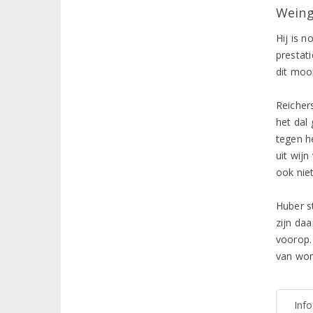
Weing
Hij is n
prestat
dit mooi
Reicher
het dal 
tegen h
uit wijn
ook nie
Huber s
zijn da
voorop. 
van won
Inf