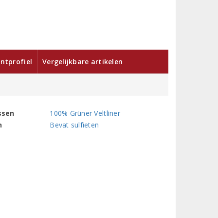
ntprofiel
Vergelijkbare artikelen
ssen
100% Grüner Veltliner
n
Bevat sulfieten