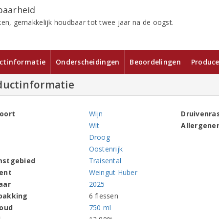
aarheid
ken, gemakkelijk houdbaar tot twee jaar na de oogst.
ctinformatie
Onderscheidingen
Beoordelingen
Produce
ductinformatie
oort
Wijn
Druivenra
Wit
Allergene
Droog
Oostenrijk
mstgebied
Traisental
ent
Weingut Huber
aar
2025
pakking
6 flessen
houd
750 ml