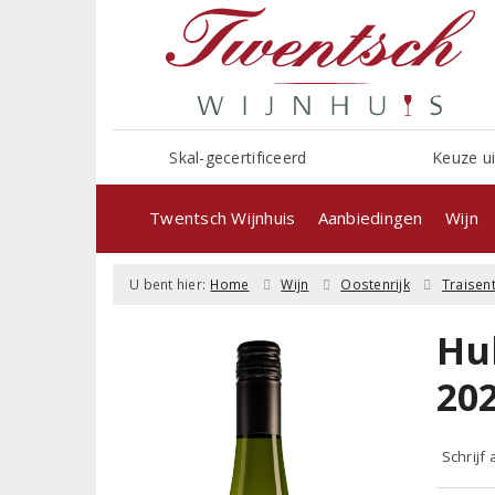
Skal-gecertificeerd
Keuze ui
Twentsch Wijnhuis
Aanbiedingen
Wijn
U bent hier:
Home
Wijn
Oostenrijk
Traisent
Hu
20
Schrijf