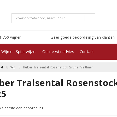
t 750 wijnen
Zéér goede beoordeling van klanten
Wijn en Spijs wijzer
Online wijnadvies
Contact
al
Wit
Huber Traisental Rosenstock Grüner Veltliner
ber Traisental Rosenstock
25
 als eerste een beoordeling