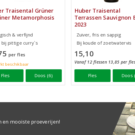
r Traisental Grüner
Huber Traisental
liner Metamorphosis
Terrassen Sauvignon 
2023
gisch & verfijnd
Zuiver, fris en sappig
bij pittige curry`s
Bij koude of zoetwatervis
75
15,10
per fles
Vanaf 12 flessen 13,85 per fle
kt beschikbaar
Fles
Doos (6)
Fles
Doos 
n en mooiste proeverijen!