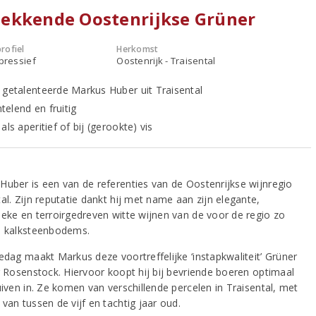
ekkende Oostenrijkse Grüner
rofiel
Herkomst
xpressief
Oostenrijk - Traisental
 getalenteerde Markus Huber uit Traisental
intelend en fruitig
als aperitief of bij (gerookte) vis
Huber is een van de referenties van de Oostenrijkse wijnregio
al. Zijn reputatie dankt hij met name aan zijn elegante,
ieke en terroirgedreven witte wijnen van de voor de regio zo
e kalksteenbodems.
ledag maakt Markus deze voortreffelijke ‘instapkwaliteit’ Grüner
er Rosenstock. Hiervoor koopt hij bij bevriende boeren optimaal
uiven in. Ze komen van verschillende percelen in Traisental, met
van tussen de vijf en tachtig jaar oud.