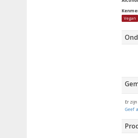
Alcoho
Kenme
Vegan
Ond
Gem
Er zij
Geef a
Prod