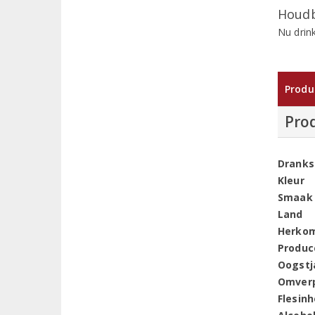
Houdb
Nu drin
Produ
Pro
Dranks
Kleur
Smaak
Land
Herko
Produc
Oogstj
Omver
Flesin