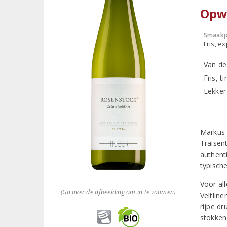
Opw
Smaakp
Fris, e
Van de
Fris, t
Lekker 
Markus 
Traisent
authent
typisch
Voor al
(Ga over de afbeelding om in te zoomen)
Veltlin
rijpe dr
stokken 