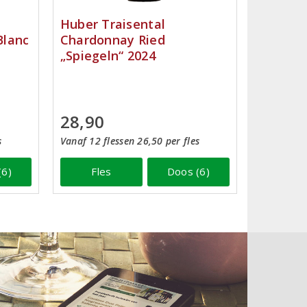
Huber Traisental
Blanc
Chardonnay Ried
„Spiegeln“ 2024
28,90
s
Vanaf 12 flessen 26,50 per fles
(6)
Fles
Doos (6)