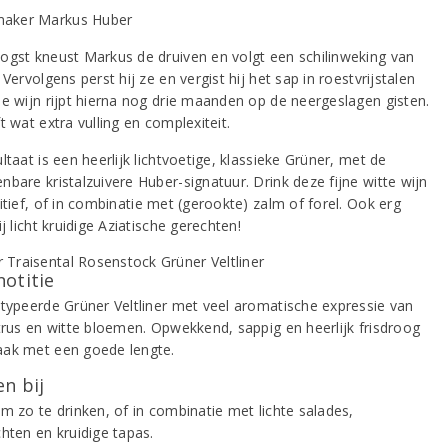
ogst kneust Markus de druiven en volgt een schilinweking van
 Vervolgens perst hij ze en vergist hij het sap in roestvrijstalen
De wijn rijpt hierna nog drie maanden op de neergeslagen gisten.
t wat extra vulling en complexiteit.
ltaat is een heerlijk lichtvoetige, klassieke Grüner, met de
bare kristalzuivere Huber-signatuur. Drink deze fijne witte wijn
itief, of in combinatie met (gerookte) zalm of forel. Ook erg
ij licht kruidige Aziatische gerechten!
notitie
etypeerde Grüner Veltliner met veel aromatische expressie van
itrus en witte bloemen. Opwekkend, sappig en heerlijk frisdroog
ak met een goede lengte.
n bij
m zo te drinken, of in combinatie met lichte salades,
hten en kruidige tapas.