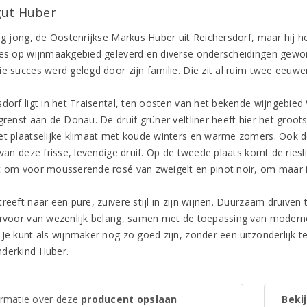
ut Huber
og jong, de Oostenrijkse Markus Huber uit Reichersdorf, maar hij he
ies op wijnmaakgebied geleverd en diverse onderscheidingen gewo
e succes werd gelegd door zijn familie. Die zit al ruim twee eeuwen
sdorf ligt in het Traisental, ten oosten van het bekende wijngebie
grenst aan de Donau. De druif grüner veltliner heeft hier het groot
et plaatselijke klimaat met koude winters en warme zomers. Ook 
 van deze frisse, levendige druif. Op de tweede plaats komt de ries
t om voor mousserende rosé van zweigelt en pinot noir, om maar 
treeft naar een pure, zuivere stijl in zijn wijnen. Duurzaam druive
arvoor van wezenlijk belang, samen met de toepassing van moderne 
Je kunt als wijnmaker nog zo goed zijn, zonder een uitzonderlijk ter
derkind Huber.
ormatie over deze
producent opslaan
Bekij