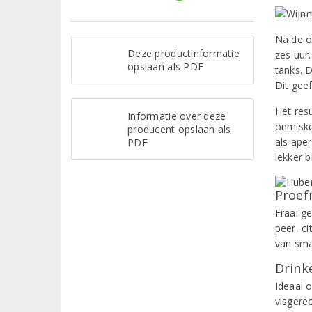
Na de o
Deze productinformatie
zes uur.
opslaan als PDF
tanks. 
Dit geef
Het resu
Informatie over deze
onmisken
producent opslaan als
als aper
PDF
lekker b
Proef
Fraai g
peer, c
van sma
Drinke
Ideaal o
visgerec