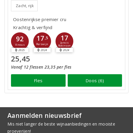
Zacht, rijk
Oostenrijkse premier cru
Krachtig & verfijnd
17
17
92
,5
Jancis
Perswijn
Vinous
Robinson
2025
2024
2024
25,45
Vanaf 12 flessen 23,35 per fles
Fles
Doos (6)
Aanmelden nieuwsbrief
Mis niet langer de beste wijnaanbiedingen en mooiste
proeverijen!