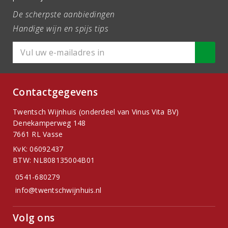
De scherpste aanbiedingen
Handige wijn en spijs tips
Contactgegevens
Twentsch Wijnhuis (onderdeel van Vinus Vita BV)
Denekamperweg 148
7661 RL Vasse
KvK: 06092437
BTW: NL808135004B01
0541-680279
info@twentschwijnhuis.nl
Volg ons