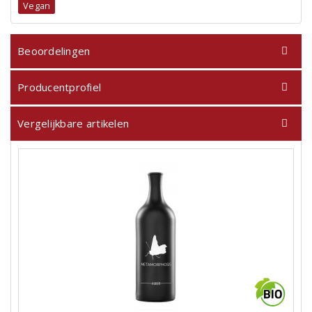
Vegan
Beoordelingen
Producentprofiel
Vergelijkbare artikelen