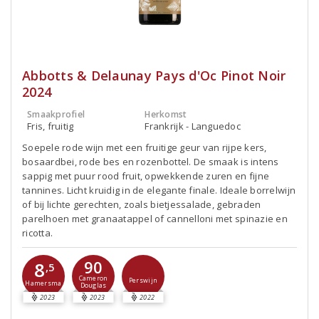
Abbotts & Delaunay Pays d'Oc Pinot Noir
2024
Smaakprofiel
Herkomst
Fris, fruitig
Frankrijk - Languedoc
Soepele rode wijn met een fruitige geur van rijpe kers,
bosaardbei, rode bes en rozenbottel. De smaak is intens
sappig met puur rood fruit, opwekkende zuren en fijne
tannines. Licht kruidig in de elegante finale. Ideale borrelwijn
of bij lichte gerechten, zoals bietjessalade, gebraden
parelhoen met granaatappel of cannelloni met spinazie en
ricotta.
90
8
,5
Cameron
Perswijn
Hamersma
Douglas
2023
2023
2022