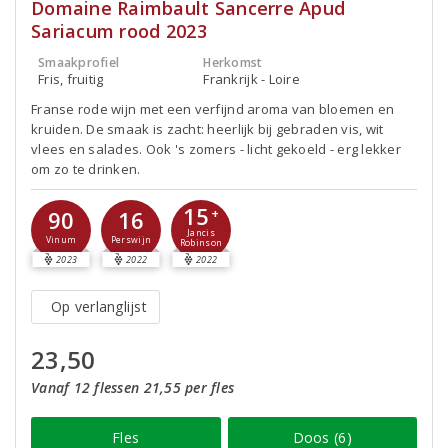
Domaine Raimbault Sancerre Apud
Sariacum rood 2023
Smaakprofiel
Herkomst
Fris, fruitig
Frankrijk - Loire
Franse rode wijn met een verfijnd aroma van bloemen en
kruiden. De smaak is zacht: heerlijk bij gebraden vis, wit
vlees en salades. Ook 's zomers - licht gekoeld - erg lekker
om zo te drinken.
15
90
16
+
Jancis
Vinum
Perswijn
Robinson
2023
2022
2022
Op verlanglijst
23,50
Vanaf 12 flessen 21,55 per fles
Fles
Doos (6)