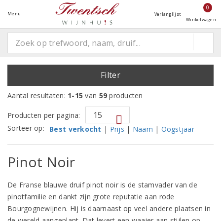
0
Menu
Verlanglijst
Winkelwagen
Filter
Aantal resultaten:
1-15
van
59
producten
Producten per pagina:
Sorteer op:
Best verkocht
|
Prijs
|
Naam
|
Oogstjaar
Pinot Noir
De Franse blauwe druif pinot noir is de stamvader van de
pinotfamilie en dankt zijn grote reputatie aan rode
Bourgognewijnen. Hij is daarnaast op veel andere plaatsen in
de wereld aangeplant. Dat levert een waaier aan stijlen op,