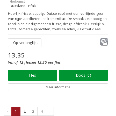
Herkomst
Duitsland - Pfalz
Heerlijk frisse, sappige Duitse rosé met een verfijnde geur
van rijpe aardbeien- en kersenfruit. De smaak zet sappig en
rond in en eindigt met een frisse, droge afdronk. Heerlijk bij
lichte, zomerse gerechten, zoals salades, vis of wit vlees.
Op verlanglijst
13,35
Vanaf 12 flessen 12,25 per fles
Fles
Doos (6)
Meer informatie
‹
1
2
3
4
›