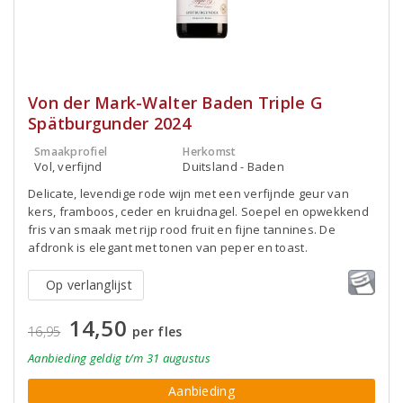
Von der Mark-Walter Baden Triple G
Spätburgunder 2024
Smaakprofiel
Herkomst
Vol, verfijnd
Duitsland - Baden
Delicate, levendige rode wijn met een verfijnde geur van
kers, framboos, ceder en kruidnagel. Soepel en opwekkend
fris van smaak met rijp rood fruit en fijne tannines. De
afdronk is elegant met tonen van peper en toast.
Op verlanglijst
14,50
16,95
per fles
Aanbieding
geldig
t/m 31 augustus
Aanbieding