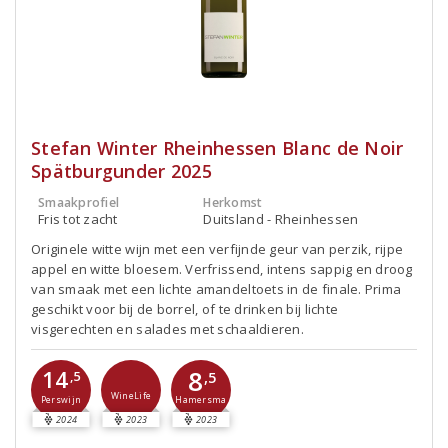
Stefan Winter Rheinhessen Blanc de Noir
Spätburgunder 2025
Smaakprofiel
Herkomst
Fris tot zacht
Duitsland - Rheinhessen
Originele witte wijn met een verfijnde geur van perzik, rijpe
appel en witte bloesem. Verfrissend, intens sappig en droog
van smaak met een lichte amandeltoets in de finale. Prima
geschikt voor bij de borrel, of te drinken bij lichte
visgerechten en salades met schaaldieren.
8
14
,5
,5
WineLife
Perswijn
Hamersma
2024
2023
2023