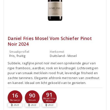
Daniel Fries Mosel Vom Schiefer Pinot
Noir 2024
Smaakprofiel
Herkomst
Fris, fruitig
Duitsland - Mosel
Subtiele, ragfijne pinot noir met een sprekende geur van
rijpe framboos, aardbei, rook en kruidnagel. Lichtvoetig en
puur van smaak met klein rood fruit, levendige frisheid en
zachte tannines. Elegante afdronk met tonen van zoethout
en kaneel. Ideaal om licht gekoeld van te genieten.
91
16
90
Mosel Fine
Perswijn
Vinum
Wines
2023
2023
2023