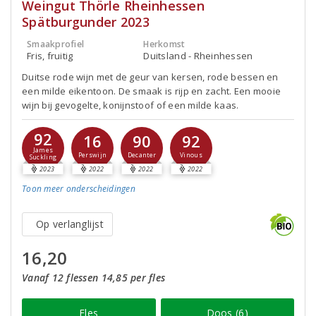
Weingut Thörle Rheinhessen
Spätburgunder 2023
Smaakprofiel
Herkomst
Fris, fruitig
Duitsland - Rheinhessen
Duitse rode wijn met de geur van kersen, rode bessen en
een milde eikentoon. De smaak is rijp en zacht. Een mooie
wijn bij gevogelte, konijnstoof of een milde kaas.
92
16
90
92
James
Perswijn
Decanter
Vinous
Suckling
2023
2022
2022
2022
Toon meer
onderscheidingen
Op verlanglijst
16,20
Vanaf 12 flessen 14,85 per fles
Fles
Doos (6)