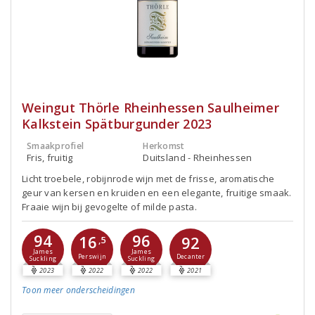
Weingut Thörle Rheinhessen Saulheimer
Kalkstein Spätburgunder 2023
Smaakprofiel
Herkomst
Fris, fruitig
Duitsland - Rheinhessen
Licht troebele, robijnrode wijn met de frisse, aromatische
geur van kersen en kruiden en een elegante, fruitige smaak.
Fraaie wijn bij gevogelte of milde pasta.
94
96
16
92
,5
James
James
Perswijn
Decanter
Suckling
Suckling
2023
2022
2022
2021
Toon meer
onderscheidingen