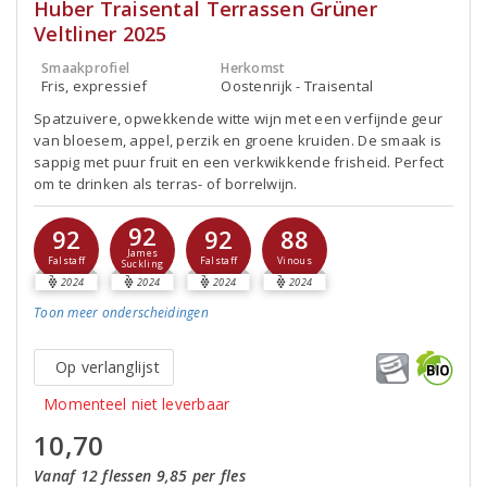
Huber Traisental Terrassen Grüner
Veltliner 2025
Smaakprofiel
Herkomst
Fris, expressief
Oostenrijk - Traisental
Spatzuivere, opwekkende witte wijn met een verfijnde geur
van bloesem, appel, perzik en groene kruiden. De smaak is
sappig met puur fruit en een verkwikkende frisheid. Perfect
om te drinken als terras- of borrelwijn.
92
92
92
88
James
Falstaff
Falstaff
Vinous
Suckling
2024
2024
2024
2024
Toon meer
onderscheidingen
Op verlanglijst
Momenteel niet leverbaar
10,70
Vanaf 12 flessen 9,85 per fles