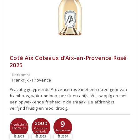
Coté Aix Coteaux d'Aix-en-Provence Rosé
2025
Herkomst
Frankrijk - Provence
Prachtig getypeerde Provence-rosé met een open geur van
framboos, watermeloen, perzik en anijs. Vol, sappig en met
een opwekkende frisheid in de smaak. De afdronk is
verfijnd fruitig en mooi droog.
9
GOUD
Proefschrift
Concours
Concours
Hamersma
Agricole
2025
2025
2024