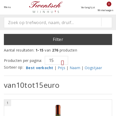
0
Menu
Verlanglijst
Winkelwagen
Filter
Aantal resultaten:
1-15
van
276
producten
Producten per pagina:
Sorteer op:
Best verkocht
|
Prijs
|
Naam
|
Oogstjaar
van10tot15euro
1