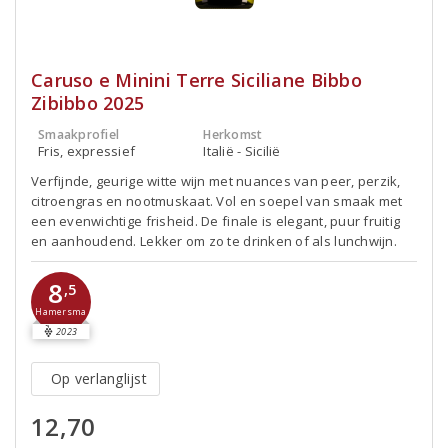
Caruso e Minini Terre Siciliane Bibbo
Zibibbo 2025
Smaakprofiel
Herkomst
Fris, expressief
Italië - Sicilië
Verfijnde, geurige witte wijn met nuances van peer, perzik,
citroengras en nootmuskaat. Vol en soepel van smaak met
een evenwichtige frisheid. De finale is elegant, puur fruitig
en aanhoudend. Lekker om zo te drinken of als lunchwijn.
8
,5
Hamersma
2023
Op verlanglijst
12,70