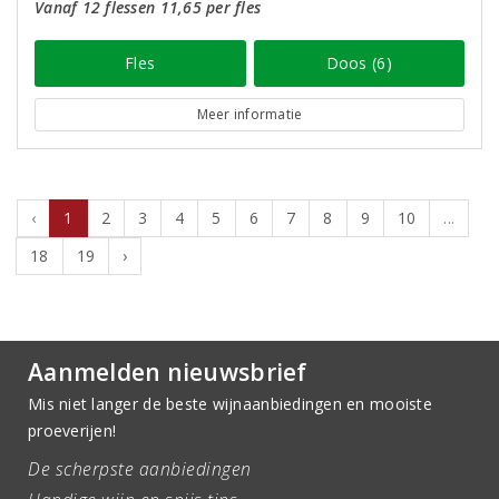
Vanaf 12 flessen 11,65 per fles
Fles
Doos (6)
Meer informatie
‹
1
2
3
4
5
6
7
8
9
10
...
18
19
›
Aanmelden nieuwsbrief
Mis niet langer de beste wijnaanbiedingen en mooiste
proeverijen!
De scherpste aanbiedingen