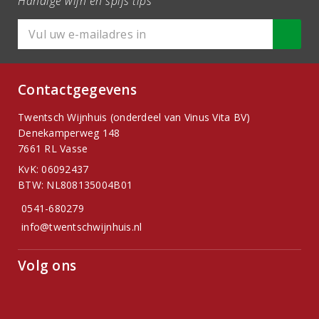
Handige wijn en spijs tips
Contactgegevens
Twentsch Wijnhuis (onderdeel van Vinus Vita BV)
Denekamperweg 148
7661 RL Vasse
KvK: 06092437
BTW: NL808135004B01
0541-680279
info@twentschwijnhuis.nl
Volg ons