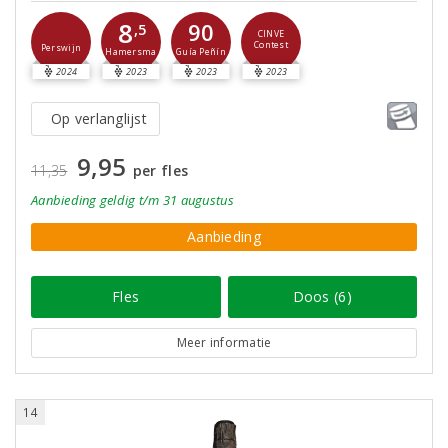
8
90
,5
CINVE
Contest
Perswijn
Guía Peñín
Hamersma
2024
2023
2023
2023
Op verlanglijst
9,95
11,35
per fles
Aanbieding
geldig
t/m 31 augustus
Aanbieding
Fles
Doos (6)
Meer informatie
14