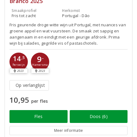
Branco 2025
Smaakprofiel
Herkomst
Fris tot zacht
Portugal - Dão
Fris geurende droge witte wijn uit Portugal, met nuances van
groene appel en wat vuursteen. De smaak zet sappig en
aangenaam in en eindigt met een geurige afdronk. Prima
wijn bij salades, gegrilde vis of pastaschotels.
9
14
-
,5
Perswijn
Hamersma
2023
2023
Op verlanglijst
10,95
per fles
Fles
Doos (6)
Meer informatie