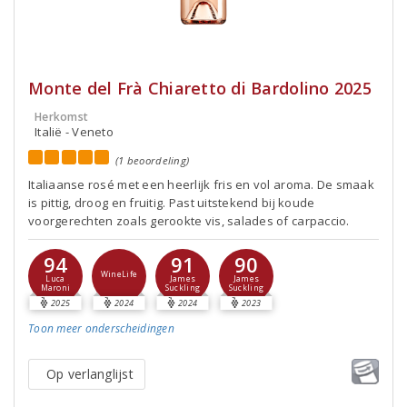
Monte del Frà Chiaretto di Bardolino 2025
Herkomst
Italië - Veneto
(1 beoordeling)
Italiaanse rosé met een heerlijk fris en vol aroma. De smaak
is pittig, droog en fruitig. Past uitstekend bij koude
voorgerechten zoals gerookte vis, salades of carpaccio.
94
91
90
WineLife
Luca
James
James
Maroni
Suckling
Suckling
2025
2024
2024
2023
Toon meer
onderscheidingen
Op verlanglijst