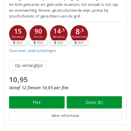
en licht getoaste en gekruide nuances. De smaak is vol, rijp
en evenwichtig. Mooie, gestructureerde wijn, prima bij
stoofschotels of gerechten van de grill.
8
14
15
90
,5
,5
Perswijn
Perswijn
Vinum
Hamersma
2022
2022
2021
2021
Toon meer
onderscheidingen
Op verlanglijst
10,95
Vanaf 12 flessen 10,05 per fles
Fles
Doos (6)
Meer informatie