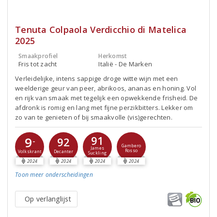
Tenuta Colpaola Verdicchio di Matelica
2025
Smaakprofiel
Herkomst
Fris tot zacht
Italië - De Marken
Verleidelijke, intens sappige droge witte wijn met een
weelderige geur van peer, abrikoos, ananas en honing. Vol
en rijk van smaak met tegelijk een opwekkende frisheid. De
afdronk is romig en lang met fijne perzikbitters. Lekker om
zo van te genieten of bij smaakvolle (vis)gerechten.
91
9
92
-
Gambero
James
Rosso
Decanter
Volkskrant
Suckling
2024
2024
2024
2024
Toon meer
onderscheidingen
Op verlanglijst