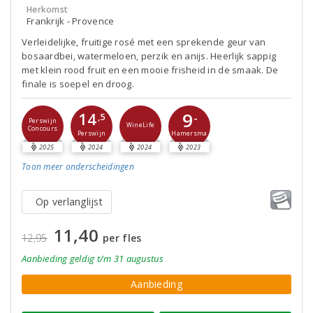
Herkomst
Frankrijk - Provence
Verleidelijke, fruitige rosé met een sprekende geur van
bosaardbei, watermeloen, perzik en anijs. Heerlijk sappig
met klein rood fruit en een mooie frisheid in de smaak. De
finale is soepel en droog.
9
14
-
,5
Perswijn
WineLife
Concours
Perswijn
Hamersma
2025
2024
2024
2023
Toon meer
onderscheidingen
Op verlanglijst
11,40
12,95
per fles
Aanbieding
geldig
t/m 31 augustus
Aanbieding