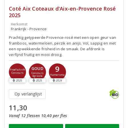
Coté Aix Coteaux d'Aix-en-Provence Rosé
2025
Herkomst
Frankrijk - Provence
Prachtig getypeerde Provence-rosé met een open geur van
framboos, watermeloen, perzik en anijs. Vol, sappig en met
een opwekkende frisheid in de smaak. De afdronk is
verfijnd fruitig en mooi droog.
9
GOUD
Proefschrift
Concours
Concours
Hamersma
Agricole
2025
2025
2024
Op verlanglijst
11,30
Vanaf 12 flessen 10,40 per fles