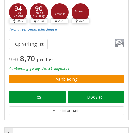
94
90
Perswijn
Luca
James
Perswijn
Maroni
Suckling
2025
2024
2023
2023
Toon meer
onderscheidingen
Op verlanglijst
8,70
9,80
per fles
Aanbieding
geldig
t/m 31 augustus
Aanbieding
Fles
Doos (6)
Meer informatie
5