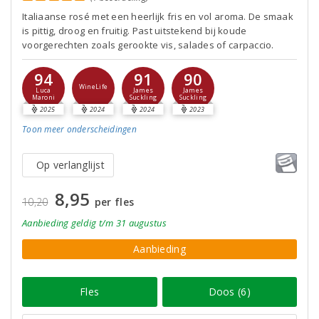
Italiaanse rosé met een heerlijk fris en vol aroma. De smaak
is pittig, droog en fruitig. Past uitstekend bij koude
voorgerechten zoals gerookte vis, salades of carpaccio.
94
91
90
WineLife
Luca
James
James
Maroni
Suckling
Suckling
2025
2024
2024
2023
Toon meer
onderscheidingen
Op verlanglijst
8,95
10,20
per fles
Aanbieding
geldig
t/m 31 augustus
Aanbieding
Fles
Doos (6)