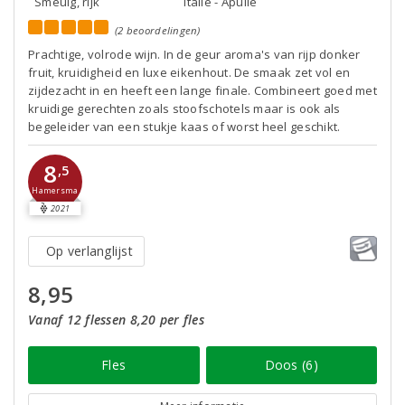
Smeuïg, rijk
Italië - Apulië
(2 beoordelingen)
Prachtige, volrode wijn. In de geur aroma's van rijp donker
fruit, kruidigheid en luxe eikenhout. De smaak zet vol en
zijdezacht in en heeft een lange finale. Combineert goed met
kruidige gerechten zoals stoofschotels maar is ook als
begeleider van een stukje kaas of worst heel geschikt.
8
,5
Hamersma
2021
Op verlanglijst
8,95
Vanaf 12 flessen 8,20 per fles
Fles
Doos (6)