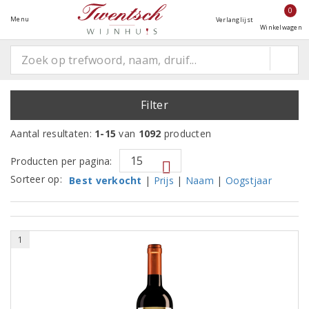
0
Menu
Verlanglijst
Winkelwagen
Filter
Aantal resultaten:
1-15
van
1092
producten
Producten per pagina:
Sorteer op:
Best verkocht
|
Prijs
|
Naam
|
Oogstjaar
1