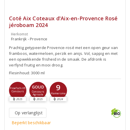
Coté Aix Coteaux d'Aix-en-Provence Rosé
jéroboam 2024
Herkomst
Frankrijk - Provence
Prachtig getypeerde Provence-rosé met een open geur van
framboos, watermeloen, perzik en anijs. Vol, sappig en met
een opwekkende frisheid in de smaak. De afdronk is
verfijnd fruitig en mooi droog.
Flesinhoud: 3000 ml
9
GOUD
Proefschrift
Concours
Concours
Hamersma
Agricole
2025
2025
2024
Op verlanglijst
Beperkt beschikbaar