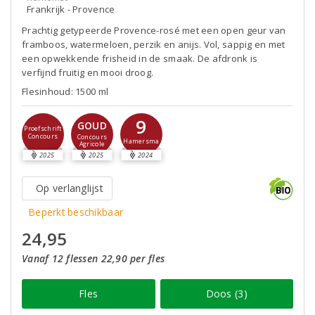
Frankrijk - Provence
Prachtig getypeerde Provence-rosé met een open geur van
framboos, watermeloen, perzik en anijs. Vol, sappig en met
een opwekkende frisheid in de smaak. De afdronk is
verfijnd fruitig en mooi droog.
Flesinhoud: 1500 ml
9
GOUD
Proefschrift
Concours
Concours
Hamersma
Agricole
2025
2025
2024
Op verlanglijst
Beperkt beschikbaar
24,95
Vanaf 12 flessen 22,90 per fles
Fles
Doos (3)