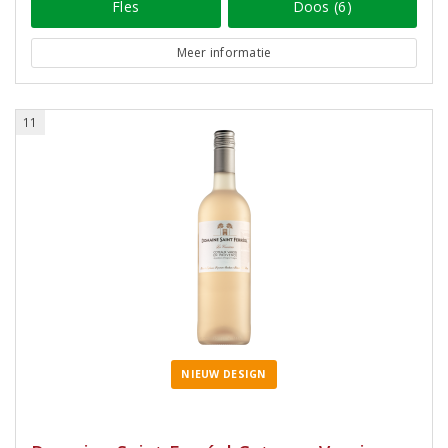
Fles
Doos (6)
Meer informatie
11
NIEUW DESIGN