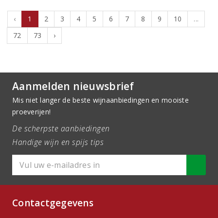
‹
1
2
3
4
5
6
7
8
9
10
...
72
73
›
Aanmelden nieuwsbrief
Mis niet langer de beste wijnaanbiedingen en mooiste
proeverijen!
De scherpste aanbiedingen
Handige wijn en spijs tips
Contactgegevens