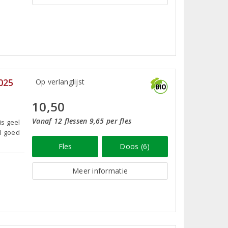
025
Op verlanglijst
10,50
Vanaf 12 flessen 9,65 per fles
is geel
el goed
Fles
Doos (6)
Meer informatie