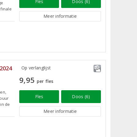
Fles
Doos (6)
ge
finale
Meer informatie
 2024
Op verlanglijst
9,95
per fles
men,
Fles
Doos (6)
 puur
 in de
Meer informatie