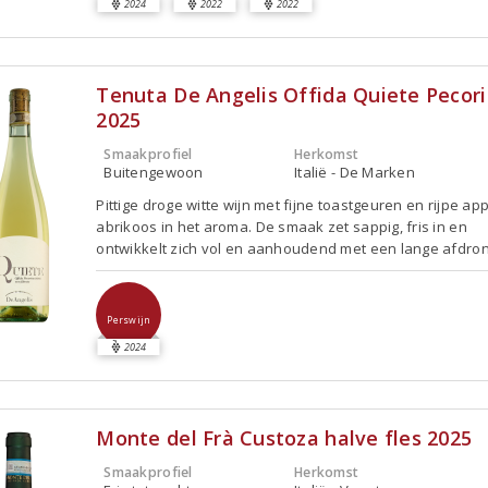
2024
2022
2022
Tenuta De Angelis Offida Quiete Pecor
2025
Smaakprofiel
Herkomst
Buitengewoon
Italië - De Marken
Pittige droge witte wijn met fijne toastgeuren en rijpe ap
abrikoos in het aroma. De smaak zet sappig, fris in en
ontwikkelt zich vol en aanhoudend met een lange afdron
Perswijn
2024
Monte del Frà Custoza halve fles 2025
Smaakprofiel
Herkomst