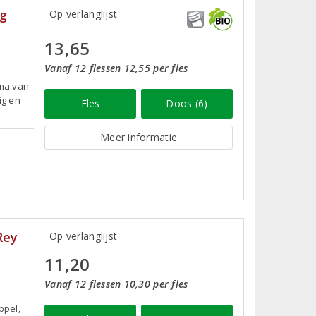
ng
Op verlanglijst
13,65
Vanaf 12 flessen 12,55 per fles
oma van
ig en
Fles
Doos (6)
Meer informatie
Rey
Op verlanglijst
11,20
Vanaf 12 flessen 10,30 per fles
ppel,