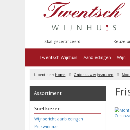
Skal-gecertificeerd
Keuze ui
Twentsch Wijnhuis
Aanbiedingen
Wijn
U bent hier:
Home
Ontdek uw wijnsmaken
Mode
Fri
Assortiment
Snel kiezen
Wijnbericht aanbiedingen
Prijswinnaar