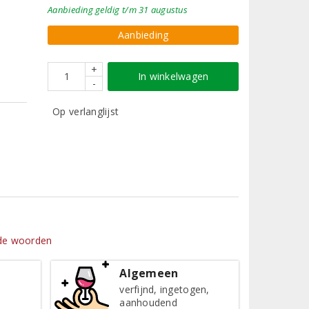
Aanbieding
geldig
t/m 31 augustus
Aanbieding
+
In winkelwagen
-
Op verlanglijst
nde woorden
Algemeen
verfijnd, ingetogen,
aanhoudend