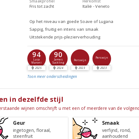
Smaakprofiel
Herkomst
Fris tot zacht
Italië - Veneto
Op het niveau van goede Soave of Lugana
Sappig, fruitig en intens van smaak
Uitstekende prijs-plezierverhouding
94
90
Perswijn
Luca
James
Perswijn
Maroni
Suckling
2025
2024
2023
2023
Toon meer
onderscheidingen
en in dezelfde stijl
rstaande wijnen omschrijft u met een of meerdere van de volge
Geur
Smaak
ingetogen, floraal,
verfijnd, rond,
steenfruit
aanhoudend