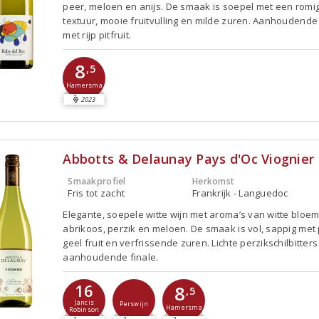
peer, meloen en anijs. De smaak is soepel met een romi
textuur, mooie fruitvulling en milde zuren. Aanhoudende 
met rijp pitfruit.
8
,5
Hamersma
2023
Abbotts & Delaunay Pays d'Oc Viognier
Smaakprofiel
Herkomst
Fris tot zacht
Frankrijk - Languedoc
Elegante, soepele witte wijn met aroma’s van witte bloe
abrikoos, perzik en meloen. De smaak is vol, sappig met
geel fruit en verfrissende zuren. Lichte perzikschilbitters
aanhoudende finale.
16
8
,5
Jancis
Perswijn
Hamersma
Robinson