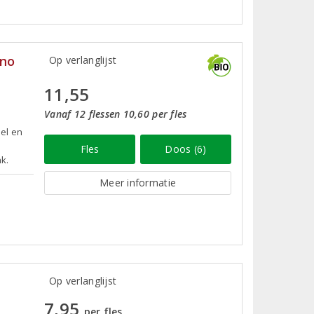
ino
Op verlanglijst
11,55
Vanaf 12 flessen 10,60 per fles
pel en
Fles
Doos (6)
k.
Meer informatie
Op verlanglijst
7,95
per fles