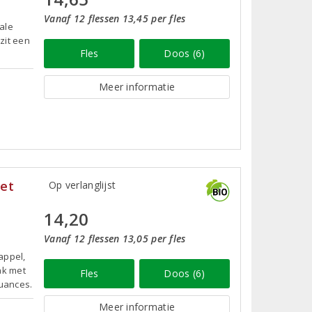
Vanaf 12 flessen 13,45 per fles
rale
zit een
Fles
Doos (6)
Meer informatie
 et
Op verlanglijst
14,20
Vanaf 12 flessen 13,05 per fles
appel,
ak met
Fles
Doos (6)
nuances.
Meer informatie