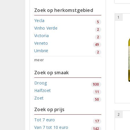
Zoek op herkomstgebied
1
Yecla
5
Vinho Verde
2
Victoria
2
Veneto
49
Umbrië
2
meer
Zoek op smaak
Droog
930
Halfzoet
11
Zoet
50
Zoek op prijs
2
Tot 7 euro
17
Van 7 tot 10 euro
142