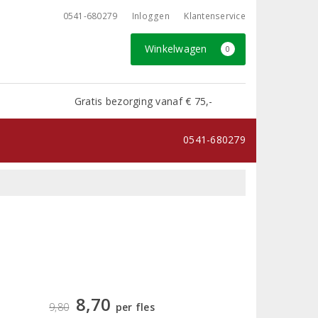
0541-680279
Inloggen
Klantenservice
Winkelwagen
0
Gratis bezorging vanaf € 75,-
0541-680279
8,70
9,80
per fles