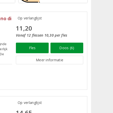
no di
Op verlanglijst
11,20
Vanaf 12 flessen 10,30 per fles
ijnde
Fles
Doos (6)
rlijk
 De
Meer informatie
Op verlanglijst
14,65