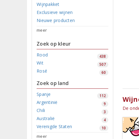
Wijnpakket
Exclusieve wijnen
Nieuwe producten
meer
Zoek op kleur
Rood
438
Wit
507
Rosé
60
Zoek op land
Spanje
112
Wijn
Argentinië
9
De onde
Chili
3
Australië
4
Verenigde Staten
10
meer