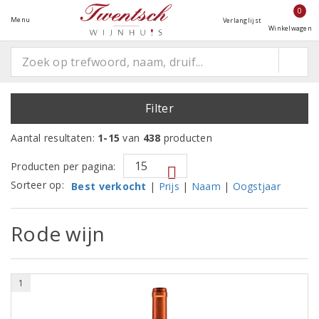
0
Menu
Verlanglijst
Winkelwagen
Filter
Aantal resultaten:
1-15
van
438
producten
Producten per pagina:
Sorteer op:
Best verkocht
|
Prijs
|
Naam
|
Oogstjaar
Rode wijn
1