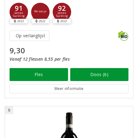
91
92
Perswijn
James
James
Suckling
Suckling
2023
2022
2022
Op verlanglijst
9,30
Vanaf 12 flessen 8,55 per fles
Fles
Doos (6)
Meer informatie
8