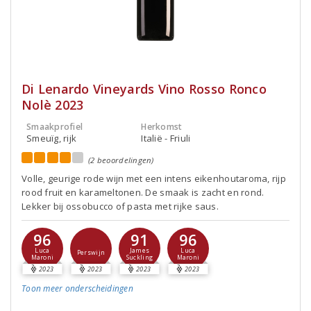
Di Lenardo Vineyards Vino Rosso Ronco
Nolè 2023
Smaakprofiel
Herkomst
Smeuïg, rijk
Italië - Friuli
(2 beoordelingen)
Volle, geurige rode wijn met een intens eikenhoutaroma, rijp
rood fruit en karameltonen. De smaak is zacht en rond.
Lekker bij ossobucco of pasta met rijke saus.
96
91
96
Luca
James
Luca
Perswijn
Maroni
Suckling
Maroni
2023
2023
2023
2023
Toon meer
onderscheidingen