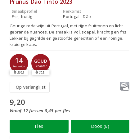
Prunus Dão Tinto 2023
Smaakprofiel
Herkomst
Fris, fruitig
Portugal - Dão
Geurige rode wijn uit Portugal, met rijpe fruittonen en licht
gebrande nuances. De smaak is vol, soepel, krachtig en fris.
Lekker bij gegrilde en gestoofde gerechten of een romige,
kruidige kaas.
14
GOUD
Decanter
Perswijn
2022
2021
Op verlanglijst
9,20
Vanaf 12 flessen 8,45 per fles
Fles
Doos (6)