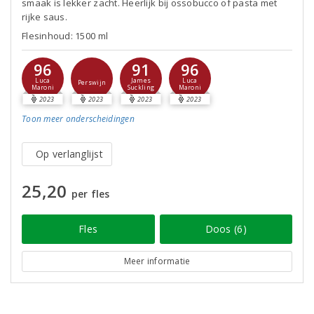
smaak is lekker zacht. Heerlijk bij ossobucco of pasta met
rijke saus.
Flesinhoud: 1500 ml
96
91
96
Luca
James
Luca
Perswijn
Maroni
Suckling
Maroni
2023
2023
2023
2023
Toon meer
onderscheidingen
Op verlanglijst
25,20
per fles
Fles
Doos (6)
Meer informatie