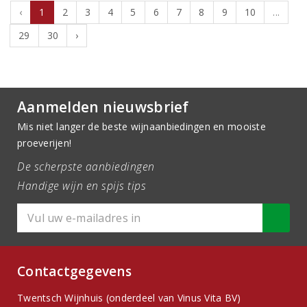
‹
1
2
3
4
5
6
7
8
9
10
...
29
30
›
Aanmelden nieuwsbrief
Mis niet langer de beste wijnaanbiedingen en mooiste
proeverijen!
De scherpste aanbiedingen
Handige wijn en spijs tips
Contactgegevens
Twentsch Wijnhuis (onderdeel van Vinus Vita BV)