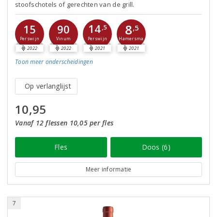
stoofschotels of gerechten van de grill.
8
14
15
90
,5
,5
Perswijn
Perswijn
Vinum
Hamersma
2022
2022
2021
2021
Toon meer
onderscheidingen
Op verlanglijst
10,95
Vanaf 12 flessen 10,05 per fles
Fles
Doos (6)
Meer informatie
7