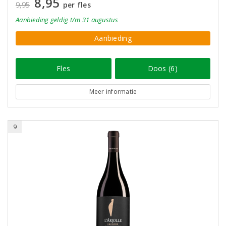
8,95
9,95
per fles
Aanbieding
geldig
t/m 31 augustus
Aanbieding
Fles
Doos (6)
Meer informatie
9