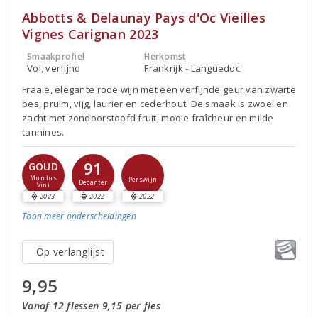
Abbotts & Delaunay Pays d'Oc Vieilles
Vignes Carignan 2023
Smaakprofiel
Herkomst
Vol, verfijnd
Frankrijk - Languedoc
Fraaie, elegante rode wijn met een verfijnde geur van zwarte
bes, pruim, vijg, laurier en cederhout. De smaak is zwoel en
zacht met zondoorstoofd fruit, mooie fraîcheur en milde
tannines.
91
GOUD
Mundus
Perswijn
Decanter
Vini
2023
2022
2022
Toon meer
onderscheidingen
Op verlanglijst
9,95
Vanaf 12 flessen 9,15 per fles