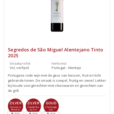
Segredos de São Miguel Alentejano Tinto
2025
Smaakprofiel
Herkomst
Vol, verfijnd
Portugal - Alentejo
Portugese rode wijn met de geur van bessen, fruit en licht
gebrande tonen. De smaak is soepel, fruitig en zwoel. Lekker
bij koude voorgerechten met vleeswaren en gerechten van
de grill.
ZILVER
ZILVER
GOUD
Concours
Citadelles
Challenge
Mondial
du Vin
Intl.
2025
2024
2024