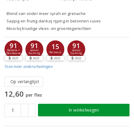
Blend van onder meer syrah en grenache
Sappig en fruitig dankzij rijping in betonnen cuves
Mooi bij kruidige vlees- en groentegerechten
91
91
91
15
Bettane +
James
James
Perswijn
Desseauve
Suckling
Suckling
2023
2023
2023
2022
Toon meer
onderscheidingen
Op verlanglijst
12,60
per fles
In winkelwagen