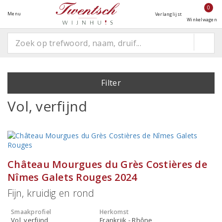
0
Menu
Verlanglijst
Winkelwagen
Filter
Vol, verfijnd
Château Mourgues du Grès Costières de
Nîmes Galets Rouges 2024
Fijn, kruidig en rond
Smaakprofiel
Herkomst
Vol, verfijnd
Frankrijk - Rhône