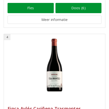
Fles
Doos (6)
Meer informatie
4
Finca Aylés Cariñena Trasmontes