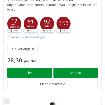
smaak met jammy fruit, krachtige tannine en
uitgebalanceerde zuren. Enorme smaaklengte met laurier en
toast.
17
91
92
Le Guide
Hachette
Jancis
Vinous
Parker
Robinson
2024
2023
2023
2023
Toon meer
onderscheidingen
Op verlanglijst
28,30
per fles
Fles
Doos (6)
Meer informatie
7