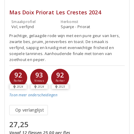
Mas Doix Priorat Les Crestes 2024
Smaakprofiel
Herkomst
Vol, verfijnd
Spanje - Priorat
Prachtige, gelaagde rode wijn met een pure geur van kers,
zwarte bes, pruim, jeneverbes en toast. De smaak is
verfijnd, sappig en kruidig met evenwichtige frisheid en
soepele tannines. Aanhoudende finale met tonen van
zoethout en peper.
92
93
92
Parker
Vinous
Parker
2024
2024
2023
Toon meer
onderscheidingen
Op verlanglijst
27,25
Vanaf 12 flessen 25,00 per fles