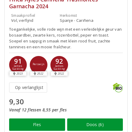
Garnacha 2024
Smaakprofiel
Herkomst
Vol, verfijnd
Spanje - Cariñena
Toegankelijke, volle rode wijn met een verleidelijke geur van
bosaardbei, zwarte kers, rozenbottel, peper en toast.
Soepel en sappig in smaak met klein rood fruit, zachte
tannines en een mooie fraîcheur.
91
92
Perswijn
James
James
Suckling
Suckling
2023
2022
2022
Op verlanglijst
9,30
Vanaf 12 flessen 8,55 per fles
Fles
Doos (6)