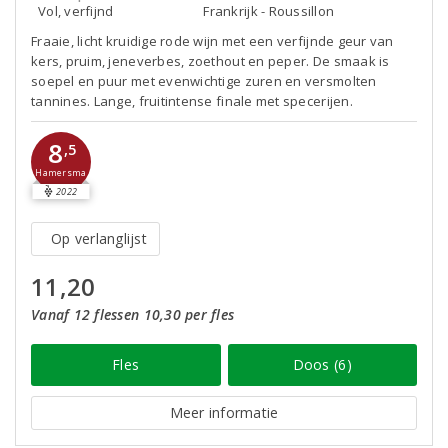
Vol, verfijnd
Frankrijk - Roussillon
Fraaie, licht kruidige rode wijn met een verfijnde geur van
kers, pruim, jeneverbes, zoethout en peper. De smaak is
soepel en puur met evenwichtige zuren en versmolten
tannines. Lange, fruitintense finale met specerijen.
8
,5
Hamersma
2022
Op verlanglijst
11,20
Vanaf 12 flessen 10,30 per fles
Fles
Doos (6)
Meer informatie