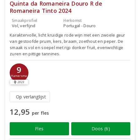
Quinta da Romaneira Douro R de
Romaneira Tinto 2024
Smaakprofiel
Herkomst
Vol, verfijnd
Portugal - Douro
Karaktervolle, licht kruidige rode wijn met een zwoele geur
van gestoofde pruim, kers, braam, zoethout en peper. De
smaak is vol en soepel met rijp donker fruit, evenwichtige
zuren en pittige tannines.
9
Hamersma
2023
Op verlanglijst
12,95
per fles
Fles
Doos (6)