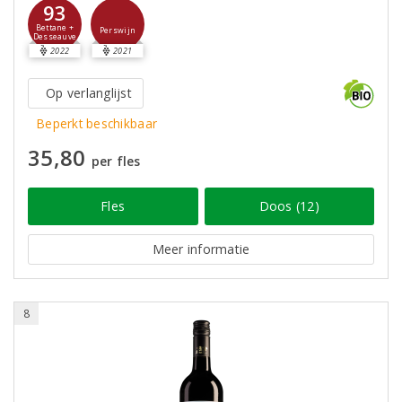
93
Bettane +
Perswijn
Desseauve
2022
2021
Op verlanglijst
Beperkt beschikbaar
35,80
per fles
Fles
Doos (12)
Meer informatie
8