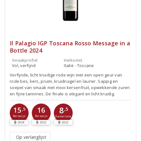
Il Palagio IGP Toscana Rosso Message in a
Bottle 2024
Smaakprofiel
Herkomst
Vol, verfijnd
Italië - Toscane
Verfijnde, licht kruidige rode wijn met een open geur van
rode bes, kers, pruim, kruidnagel en laurier. Sappig en
soepel van smaak met mooi kersenfruit, opwekkende zuren
en fijne tannines. De finale is elegant en licht kruidig.
8
15
16
,5
,5
Perswijn
Perswijn
Hamersma
2024
2022
2022
Op verlanglijst