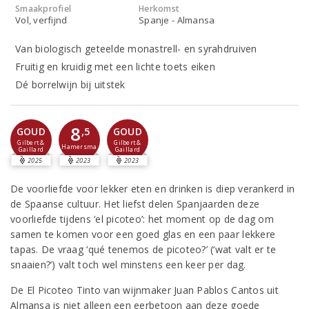
Smaakprofiel
Herkomst
Vol, verfijnd
Spanje - Almansa
Van biologisch geteelde monastrell- en syrahdruiven
Fruitig en kruidig met een lichte toets eiken
Dé borrelwijn bij uitstek
8
,5
GOUD
GOUD
Gilbert &
Gilbert &
Hamersma
Gaillard
Gaillard
2025
2023
2023
De voorliefde voor lekker eten en drinken is diep verankerd in
de Spaanse cultuur. Het liefst delen Spanjaarden deze
voorliefde tijdens ‘el picoteo’: het moment op de dag om
samen te komen voor een goed glas en een paar lekkere
tapas. De vraag ‘qué tenemos de picoteo?’ (‘wat valt er te
snaaien?’) valt toch wel minstens een keer per dag.
De El Picoteo Tinto van wijnmaker Juan Pablos Cantos uit
Almansa is niet alleen een eerbetoon aan deze goede