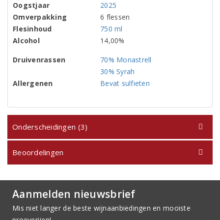
Oogstjaar
2025
Omverpakking
6 flessen
Flesinhoud
750 ml
Alcohol
14,00%
Druivenrassen
70% Monastrell
30% Syrah
Allergenen
Bevat sulfieten
Onderscheidingen (3)
Beoordelingen
Aanmelden nieuwsbrief
Mis niet langer de beste wijnaanbiedingen en mooiste
proeverijen!