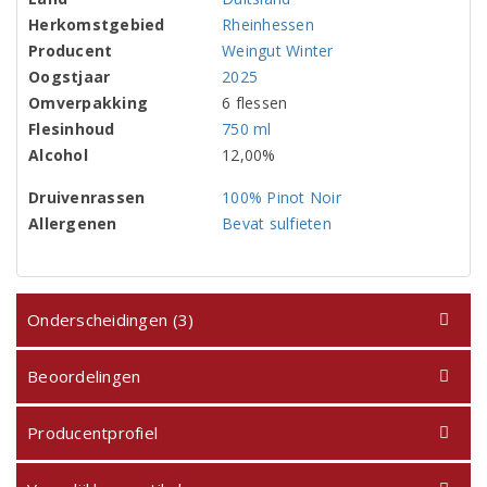
Herkomstgebied
Rheinhessen
Producent
Weingut Winter
Oogstjaar
2025
Omverpakking
6 flessen
Flesinhoud
750 ml
Alcohol
12,00%
Druivenrassen
100% Pinot Noir
Allergenen
Bevat sulfieten
Onderscheidingen (3)
Beoordelingen
Producentprofiel