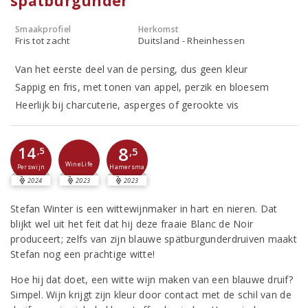
spätburgunder
Smaakprofiel
Herkomst
Fris tot zacht
Duitsland - Rheinhessen
Van het eerste deel van de persing, dus geen kleur
Sappig en fris, met tonen van appel, perzik en bloesem
Heerlijk bij charcuterie, asperges of gerookte vis
8
14
,5
,5
WineLife
Perswijn
Hamersma
2024
2023
2023
Stefan Winter is een wittewijnmaker in hart en nieren. Dat
blijkt wel uit het feit dat hij deze fraaie Blanc de Noir
produceert; zelfs van zijn blauwe spätburgunderdruiven maakt
Stefan nog een prachtige witte!
Hoe hij dat doet, een witte wijn maken van een blauwe druif?
Simpel. Wijn krijgt zijn kleur door contact met de schil van de