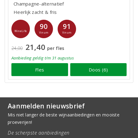
Champagne-alternatief
Heerlijk zacht & fris
90
91
WineLife
Vinum
Vinum
21,40
24,00
per fles
Aanbieding
geldig
t/m 31 augustus
Fles
Doos (6)
Aanmelden nieuwsbrief
Mis niet langer de beste wijnaanbiedingen en mooiste
proeverijen!
De scherpste aanbiedingen