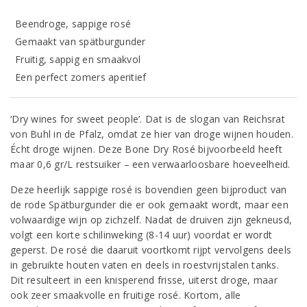
Beendroge, sappige rosé
Gemaakt van spätburgunder
Fruitig, sappig en smaakvol
Een perfect zomers aperitief
‘Dry wines for sweet people’. Dat is de slogan van Reichsrat
von Buhl in de Pfalz, omdat ze hier van droge wijnen houden.
Écht droge wijnen. Deze Bone Dry Rosé bijvoorbeeld heeft
maar 0,6 gr/L restsuiker – een verwaarloosbare hoeveelheid.
Deze heerlijk sappige rosé is bovendien geen bijproduct van
de rode Spätburgunder die er ook gemaakt wordt, maar een
volwaardige wijn op zichzelf. Nadat de druiven zijn gekneusd,
volgt een korte schilinweking (8-14 uur) voordat er wordt
geperst. De rosé die daaruit voortkomt rijpt vervolgens deels
in gebruikte houten vaten en deels in roestvrijstalen tanks.
Dit resulteert in een knisperend frisse, uiterst droge, maar
ook zeer smaakvolle en fruitige rosé. Kortom, alle