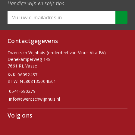
Handige wijn en spijs tips
Contactgegevens
Twentsch Wijnhuis (onderdeel van Vinus Vita BV)
Denekamperweg 148
7661 RL Vasse
KvK: 06092437
BTW: NL808135004B01
0541-680279
info@twentschwijnhuis.nl
Volg ons