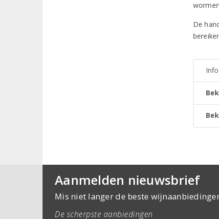
wormenf
De hand
bereike
Inf
Bek
Bek
Aanmelden nieuwsbrief
Mis niet langer de beste wijnaanbiedinge
De scherpste aanbiedingen