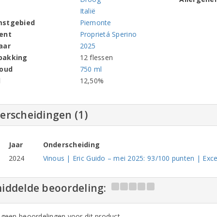
Italië
mstgebied
Piemonte
ent
Proprietá Sperino
aar
2025
pakking
12 flessen
houd
750 ml
l
12,50%
erscheidingen (1)
Jaar
Onderscheiding
2024
Vinous | Eric Guido – mei 2025: 93/100 punten | Exce
iddelde beoordeling:
n geen beoordelingen voor dit product,