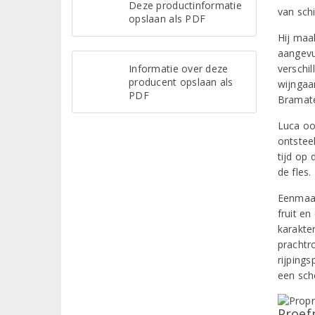
Deze productinformatie
van schi
opslaan als PDF
Hij maa
aangevu
Informatie over deze
verschi
producent opslaan als
wijngaa
PDF
Bramate
Luca oo
ontsteel
tijd op 
de fles.
Eenmaal
fruit en
karakte
prachtr
rijpings
een sch
Proef