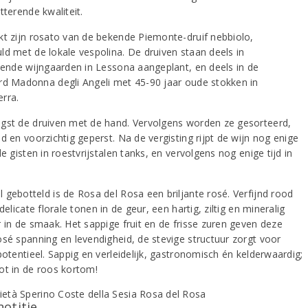
tterende kwaliteit.
kt zijn rosato van de bekende Piemonte-druif nebbiolo,
ld met de lokale vespolina. De druiven staan deels in
llende wijngaarden in Lessona aangeplant, en deels in de
rd Madonna degli Angeli met 45-90 jaar oude stokken in
rra.
gst de druiven met de hand. Vervolgens worden ze gesorteerd,
d en voorzichtig geperst. Na de vergisting rijpt de wijn nog enige
de gisten in roestvrijstalen tanks, en vervolgens nog enige tijd in
 gebotteld is de Rosa del Rosa een briljante rosé. Verfijnd rood
 delicate florale tonen in de geur, een hartig, ziltig en mineralig
r in de smaak. Het sappige fruit en de frisse zuren geven deze
osé spanning en levendigheid, de stevige structuur zorgt voor
potentieel. Sappig en verleidelijk, gastronomisch én kelderwaardig;
ot in de roos kortom!
notitie