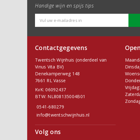
Handige wijn en spijs tips
Contactgegevens
Open
Twentsch Wijnhuis (onderdeel van
Maand
Vinus Vita BV)
Dinsda
Denekamperweg 148
Woens
7661 RL Vasse
Donder
Vrijdag
KvK: 06092437
Zaterd
BTW: NL808135004B01
Zondag
0541-680279
info@twentschwijnhuis.nl
Volg ons