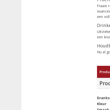
Fraaie 
nuances 
een vol
Drinke
Uitsteke
een krui
Houdb
Nu al g
Produ
Pro
Dranks
Kleur
Smaak