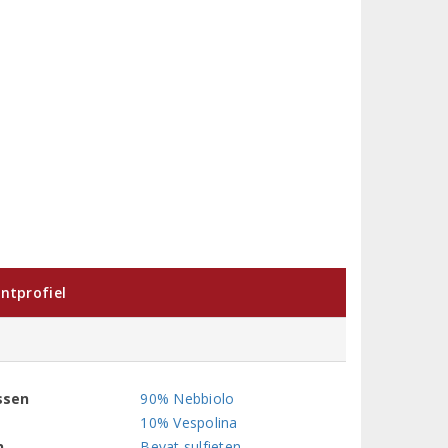
ntprofiel
ssen
90% Nebbiolo
10% Vespolina
n
Bevat sulfieten