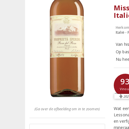
Miss
Ital
Herkom
Italië 
Van hi
Op bas
Nu hee
9
Vinou
202
Wat een
(Ga over de afbeelding om in te zoomen)
Lessona
en verf
mineraal