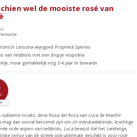
chien wel de mooiste rosé van
ië
st
- Piemonte
storisch Lessona-wijngoed Proprietà Sperino
is van nebbiolo met een drupje vespolina
rlijk, maar gemakkelijk nog 3-4 jaar te bewaren
3
s
4
 sublieme rosato, deze Rosa del Rosa van Luca de Marchi!
 mag dan vooral beroemd zijn om z’n indrukwekkende, krachtige
ijnde rode wijnen van nebbiolo, Luca bewijst dat het zanderige,
rijke terroir van de streek ook uitermate geschikt is voor rosé