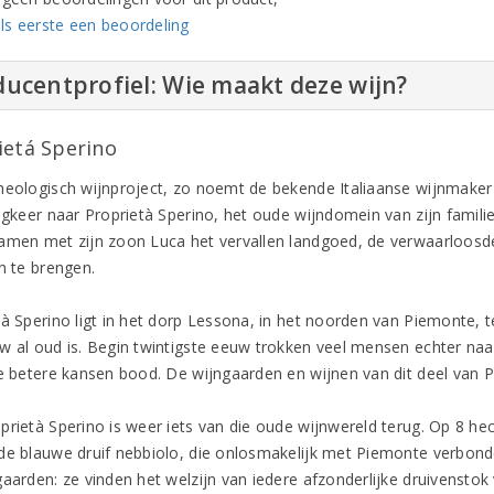
ls eerste een beoordeling
ucentprofiel: Wie maakt deze wijn?
ietá Sperino
heologisch wijnproject, zo noemt de bekende Italiaanse wijnmaker
rugkeer naar Proprietà Sperino, het oude wijndomein van zijn famili
amen met zijn zoon Luca het vervallen landgoed, de verwaarloos
n te brengen.
tà Sperino ligt in het dorp Lessona, in het noorden van Piemonte, 
w al oud is. Begin twintigste eeuw trokken veel mensen echter naa
ie betere kansen bood. De wijngaarden en wijnen van dit deel van P
prietà Sperino is weer iets van die oude wijnwereld terug. Op 8 
de blauwe druif nebbiolo, die onlosmakelijk met Piemonte verbon
gaarden: ze vinden het welzijn van iedere afzonderlijke druivenstok