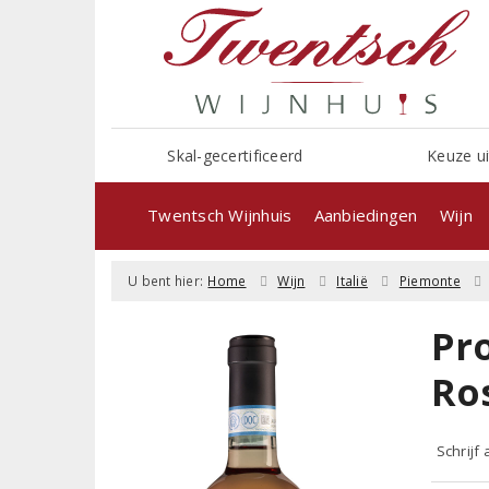
Skal-gecertificeerd
Keuze ui
Twentsch Wijnhuis
Aanbiedingen
Wijn
U bent hier:
Home
Wijn
Italië
Piemonte
Pro
Ro
Schrijf