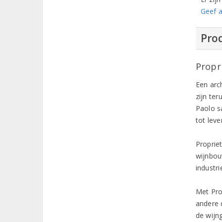
Geef a
Prod
Propr
Een arc
zijn te
Paolo s
tot leve
Proprie
wijnbou
industr
Met Pro
andere 
de wijn