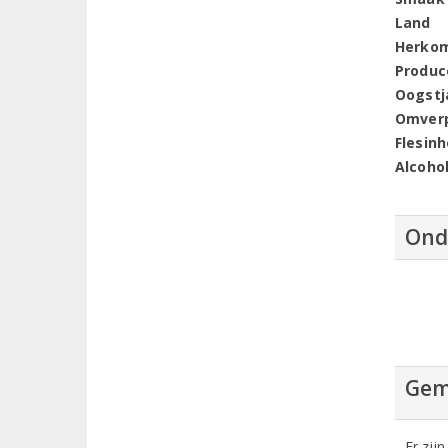
Land
Herko
Produc
Oogstj
Omver
Flesin
Alcoho
Ond
Gem
Er zij