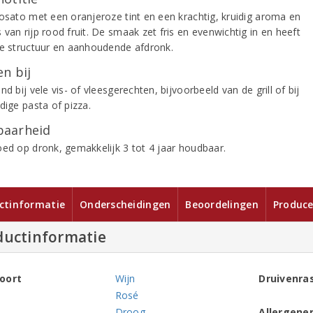
rosato met een oranjeroze tint en een krachtig, kruidig aroma en
van rijp rood fruit. De smaak zet fris en evenwichtig in en heeft
le structuur en aanhoudende afdronk.
n bij
nd bij vele vis- of vleesgerechten, bijvoorbeeld van de grill of bij
dige pasta of pizza.
aarheid
oed op dronk, gemakkelijk 3 tot 4 jaar houdbaar.
ctinformatie
Onderscheidingen
Beoordelingen
Produce
ductinformatie
oort
Wijn
Druivenra
Rosé
Droog
Allergene