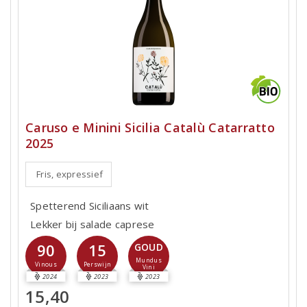
Caruso e Minini Sicilia Catalù Catarratto
2025
Fris, expressief
Spetterend Siciliaans wit
Lekker bij salade caprese
90
15
GOUD
Mundus
Vinous
Perswijn
Vini
2024
2023
2023
15,40