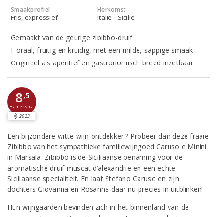
Smaakprofiel
Herkomst
Fris, expressief
Italië - Sicilië
Gemaakt van de geurige zibibbo-druif
Floraal, fruitig en kruidig, met een milde, sappige smaak
Origineel als aperitief en gastronomisch breed inzetbaar
8
,5
Hamersma
2023
Een bijzondere witte wijn ontdekken? Probeer dan deze fraaie
Zibibbo van het sympathieke familiewijngoed Caruso e Minini
in Marsala. Zibibbo is de Siciliaanse benaming voor de
aromatische druif muscat d’alexandrie en een echte
Siciliaanse specialiteit. En laat Stefano Caruso en zijn
dochters Giovanna en Rosanna daar nu precies in uitblinken!
Hun wijngaarden bevinden zich in het binnenland van de