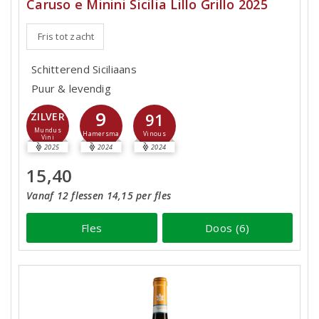
Caruso e Minini Sicilia Lillo Grillo 2025
Fris tot zacht
Schitterend Siciliaans
Puur & levendig
9
91
ZILVER
Mundus
Hamersma
Vinous
Vini
2025
2024
2024
15,40
Vanaf 12 flessen 14,15 per fles
Fles
Doos (6)