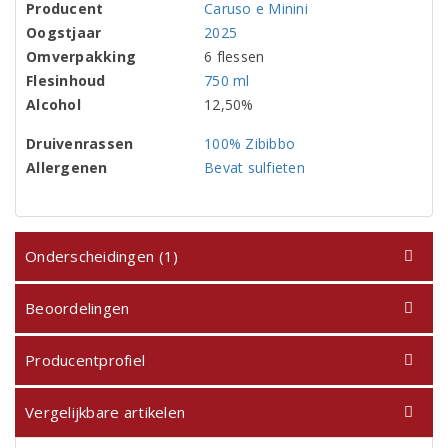
Producent
Caruso e Minini
Oogstjaar
2025
Omverpakking
6 flessen
Flesinhoud
750 ml
Alcohol
12,50%
Druivenrassen
100% Zibibbo
Allergenen
Bevat sulfieten
Onderscheidingen (1)
Beoordelingen
Producentprofiel
Vergelijkbare artikelen