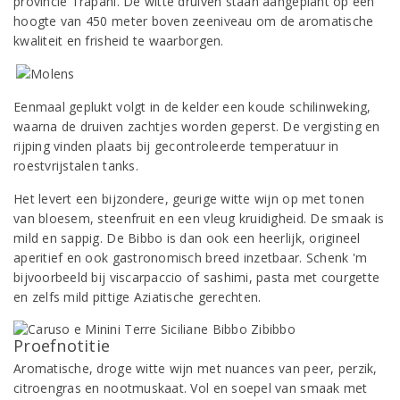
provincie Trapani. De witte druiven staan aangeplant op een
hoogte van 450 meter boven zeeniveau om de aromatische
kwaliteit en frisheid te waarborgen.
Eenmaal geplukt volgt in de kelder een koude schilinweking,
waarna de druiven zachtjes worden geperst. De vergisting en
rijping vinden plaats bij gecontroleerde temperatuur in
roestvrijstalen tanks.
Het levert een bijzondere, geurige witte wijn op met tonen
van bloesem, steenfruit en een vleug kruidigheid. De smaak is
mild en sappig. De Bibbo is dan ook een heerlijk, origineel
aperitief en ook gastronomisch breed inzetbaar. Schenk 'm
bijvoorbeeld bij viscarpaccio of sashimi, pasta met courgette
en zelfs mild pittige Aziatische gerechten.
Proefnotitie
Aromatische, droge witte wijn met nuances van peer, perzik,
citroengras en nootmuskaat. Vol en soepel van smaak met