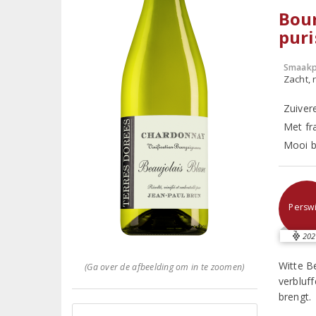
Bour
puri
Smaakp
Zacht, r
Zuiver
Met fra
Mooi b
Perswi
202
Witte B
(Ga over de afbeelding om in te zoomen)
verbluf
brengt.