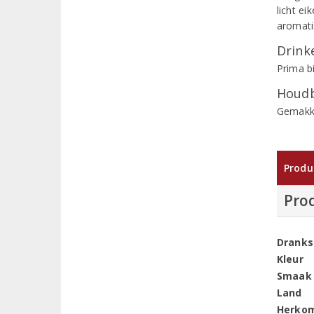
licht ei
aromati
Drinke
Prima bi
Houdb
Gemakke
Produ
Pro
Dranks
Kleur
Smaak
Land
Herko