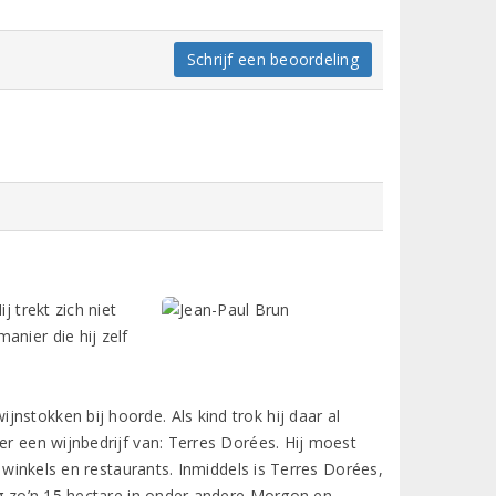
Schrijf een beoordeling
j trekt zich niet
anier die hij zelf
nstokken bij hoorde. Als kind trok hij daar al
er een wijnbedrijf van: Terres Dorées. Hij moest
n winkels en restaurants. Inmiddels is Terres Dorées,
nog zo’n 15 hectare in onder andere Morgon en