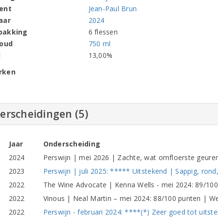
ent
Jean-Paul Brun
aar
2024
pakking
6 flessen
houd
750 ml
l
13,00%
rken
erscheidingen (5)
Jaar
Onderscheiding
2024
Perswijn | mei 2026 | Zachte, wat omfloerste geure
2023
Perswijn | juli 2025: ***** Uitstekend | Sappig, rond
2022
The Wine Advocate | Kenna Wells - mei 2024: 89/10
2022
Vinous | Neal Martin – mei 2024: 88/100 punten | We
2022
Perswijn - februari 2024: ****(*) Zeer goed tot uitst