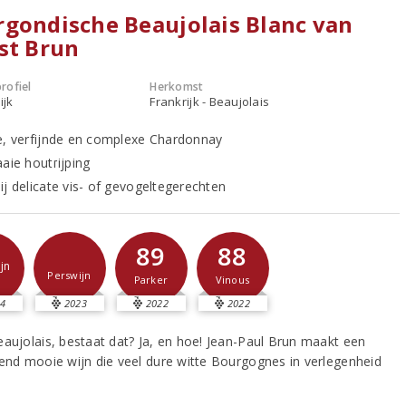
gondische Beaujolais Blanc van
st Brun
rofiel
Herkomst
ijk
Frankrijk - Beaujolais
e, verfijnde en complexe Chardonnay
aie houtrijping
ij delicate vis- of gevogeltegerechten
89
88
jn
Perswijn
Parker
Vinous
4
2023
2022
2022
eaujolais, bestaat dat? Ja, en hoe! Jean-Paul Brun maakt een
fend mooie wijn die veel dure witte Bourgognes in verlegenheid