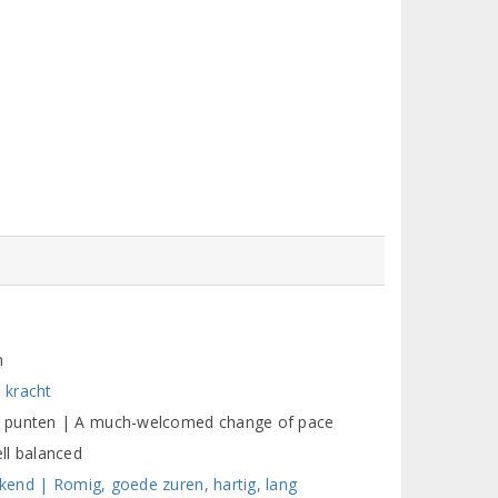
n
, kracht
0 punten | A much-welcomed change of pace
ll balanced
ekend | Romig, goede zuren, hartig, lang