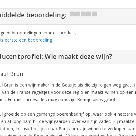
iddelde beoordeling:
n geen beoordelingen voor dit product,
ls eerste een beoordeling
ucentprofiel: Wie maakt deze wijn?
Paul Brun
l Brun is een wijnmaker in de Beaujolais die zijn eigen weg gaat. Hi
n van de Franse regeltjes voor deze regio en maakt wijnen op een m
dt. En met succes: de vraag naar zijn Beaujolais is groot.
ul groeide op een gemengd boerenbedrijf op, waar ook 4 hectare wij
 en al jong nam hij de wijngaarden over van zijn vader. Hij maakte 
lf doen, inclusief reisjes naar Parijs om zijn wijnen te verkopen aa
het zuiden van de Beaujolais ligt, 30 hectare groot en bezit Brun 