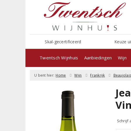
Skal-gecertificeerd
Keuze ui
Twentsch Wijnhuis
Aanbiedingen
Wijn
U bent hier:
Home
Wijn
Frankrijk
Beaujolai
Je
Vi
Schrijf