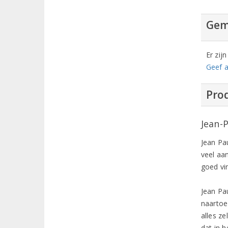
Gem
Er zij
Geef a
Prod
Jean-
Jean Pau
veel aa
goed vin
Jean Pa
naartoe
alles ze
dat in 