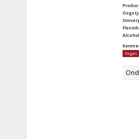
Produc
Oogstj
Omver
Flesin
Alcoho
Kenme
Vegan
Ond