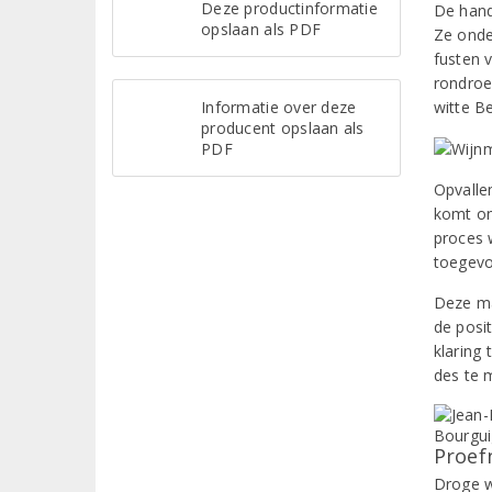
Deze productinformatie
De hand
opslaan als PDF
Ze onde
fusten 
rondroe
Informatie over deze
witte B
producent opslaan als
PDF
Opvalle
komt on
proces 
toegevo
Deze ma
de posit
klaring
des te 
Proef
Droge wi