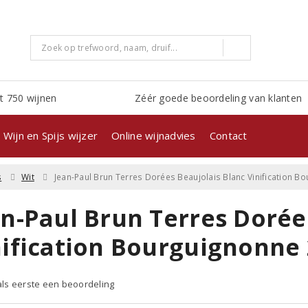
t 750 wijnen
Zéér goede beoordeling van klanten
Wijn en Spijs wijzer
Online wijnadvies
Contact
s
Wit
Jean-Paul Brun Terres Dorées Beaujolais Blanc Vinification 
an-Paul Brun Terres Dorée
nification Bourguignonne
 als eerste een beoordeling