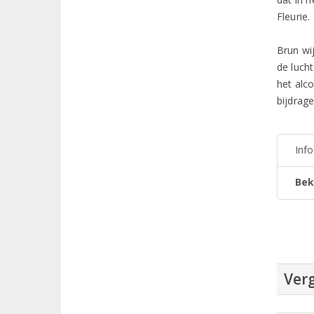
Fleurie.
Brun wij
de luch
het alc
bijdrage
Inf
Bek
Verg