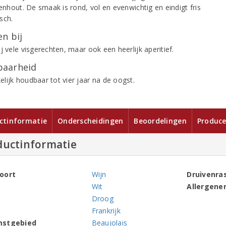
kenhout. De smaak is rond, vol en evenwichtig en eindigt fris
sch.
n bij
j vele visgerechten, maar ook een heerlijk aperitief.
aarheid
lijk houdbaar tot vier jaar na de oogst.
ctinformatie
Onderscheidingen
Beoordelingen
Produce
ductinformatie
oort
Wijn
Druivenra
Wit
Allergene
Droog
Frankrijk
mstgebied
Beaujolais