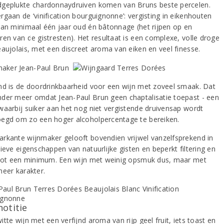
geplukte chardonnaydruiven komen van Bruns beste percelen.
rgaan de ‘vinification bourguignonne’: vergisting in eikenhouten
van minimaal één jaar oud én bâtonnage (het rijpen op en
ren van de gistresten). Het resultaat is een complexe, volle droge
eaujolais, met een discreet aroma van eiken en veel finesse.
nd is de doordrinkbaarheid voor een wijn met zoveel smaak. Dat
der meer omdat Jean-Paul Brun geen chaptalisatie toepast - een
waarbij suiker aan het nog niet vergistende druivensap wordt
egd om zo een hoger alcoholpercentage te bereiken.
rkante wijnmaker gelooft bovendien vrijwel vanzelfsprekend in
ieve eigenschappen van natuurlijke gisten en beperkt filtering en
 tot een minimum. Een wijn met weinig opsmuk dus, maar met
meer karakter.
notitie
tte wijn met een verfijnd aroma van rijp geel fruit, iets toast en