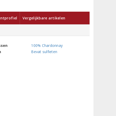
ntprofiel
Vergelijkbare artikelen
ssen
100% Chardonnay
n
Bevat sulfieten