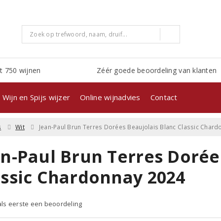
t 750 wijnen
Zéér goede beoordeling van klanten
Wijn en Spijs wijzer
Online wijnadvies
Contact
s
Wit
Jean-Paul Brun Terres Dorées Beaujolais Blanc Classic Chard
an-Paul Brun Terres Dorée
assic Chardonnay 2024
 als eerste een beoordeling