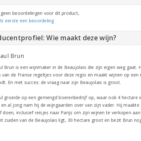
n geen beoordelingen voor dit product,
ls eerste een beoordeling
ucentprofiel: Wie maakt deze wijn?
Paul Brun
l Brun is een wijnmaker in de Beaujolais die zijn eigen weg gaat. Hi
n van de Franse regeltjes voor deze regio en maakt wijnen op een m
dt. En met succes: de vraag naar zijn Beaujolais is groot.
ul groeide op een gemengd boerenbedrijf op, waar ook 4 hectare wij
 en al jong nam hij de wijngaarden over van zijn vader. Hij maakte 
lf doen, inclusief reisjes naar Parijs om zijn wijnen te verkopen aa
het zuiden van de Beaujolais ligt, 30 hectare groot en bezit Brun 