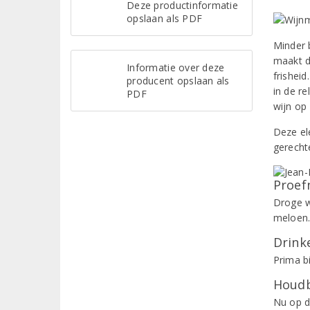
Deze productinformatie
opslaan als PDF
Minder 
maakt d
Informatie over deze
frisheid
producent opslaan als
in de re
PDF
wijn op
Deze el
gerechte
Proef
Droge w
meloen.
Drinke
Prima bi
Houdb
Nu op d