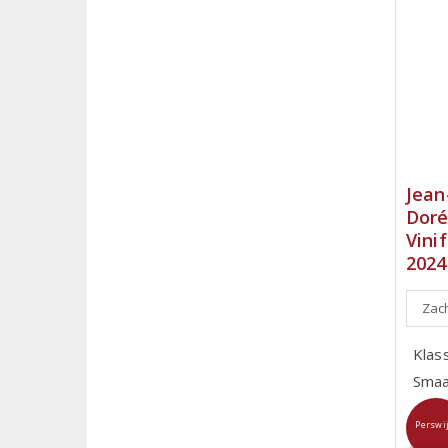
Jean
Doré
Vini
2024
Zach
Klass
Smaa
Perswi