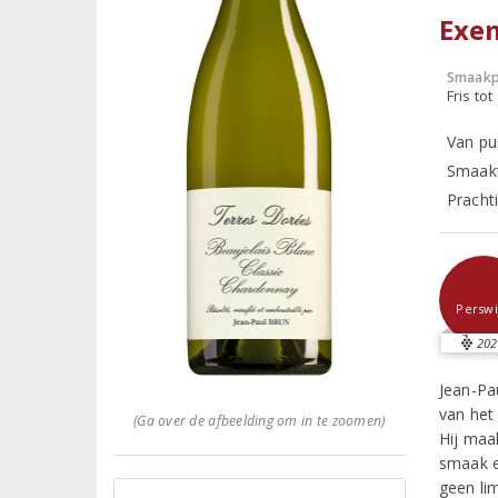
Exem
Smaakp
Fris tot
Van pu
Smaakt
Prachti
Perswi
202
Jean-Pa
van het
(Ga over de afbeelding om in te zoomen)
Hij maa
smaak e
geen li