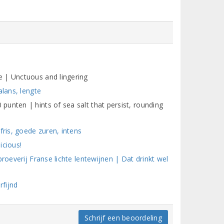
 | Unctuous and lingering
alans, lengte
unten | hints of sea salt that persist, rounding
fris, goede zuren, intens
icious!
roeverij Franse lichte lentewijnen | Dat drinkt wel
rfijnd
Schrijf een beoordeling