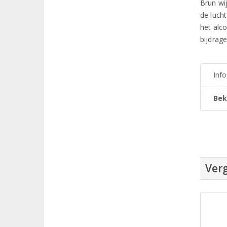
Brun wij
de luch
het alc
bijdrage
Inf
Bek
Verg