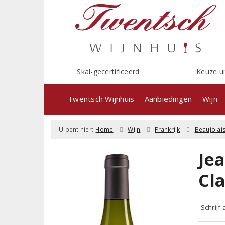
Skal-gecertificeerd
Keuze ui
Twentsch Wijnhuis
Aanbiedingen
Wijn
U bent hier:
Home
Wijn
Frankrijk
Beaujolai
Je
Cl
Schrijf