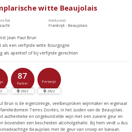
plarische witte Beaujolais
rofiel
Herkomst
 zacht
Frankrijk - Beaujolais
rist Jean Paul Brun
 als een verfijnde witte Bourgogne
g als aperitief of bij verfijnde gerechten
87
Perswijn
jn
Parker
3
2022
2022
ul Brun is de eigenzinnige, veelbesproken wijnmaker en eigenaar
 familiedomein Terres Dorées, in het zuiden van de Beaujolais.
kt authentieke en ongekunstelde wijn met een zuivere geur en
n bovendien een bescheiden alcoholgehalte. Bij hem vindt u dus
monadeachtige Beaujolais met de geur van snoep en banaan.