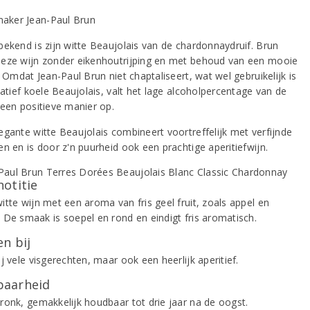
bekend is zijn witte Beaujolais van de chardonnaydruif. Brun
eze wijn zonder eikenhoutrijping en met behoud van een mooie
. Omdat Jean-Paul Brun niet chaptaliseert, wat wel gebruikelijk is
latief koele Beaujolais, valt het lage alcoholpercentage van de
 een positieve manier op.
egante witte Beaujolais combineert voortreffelijk met verfijnde
n en is door z'n puurheid ook een prachtige aperitiefwijn.
notitie
itte wijn met een aroma van fris geel fruit, zoals appel en
 De smaak is soepel en rond en eindigt fris aromatisch.
n bij
j vele visgerechten, maar ook een heerlijk aperitief.
aarheid
ronk, gemakkelijk houdbaar tot drie jaar na de oogst.