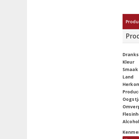
Produ
Pro
Dranks
Kleur
Smaak
Land
Herko
Produc
Oogstj
Omver
Flesin
Alcoho
Kenme