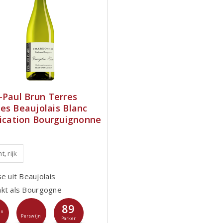
-Paul Brun Terres
es Beaujolais Blanc
fication Bourguignonne
t, rijk
e uit Beaujolais
kt als Bourgogne
89
jn
Perswijn
Parker