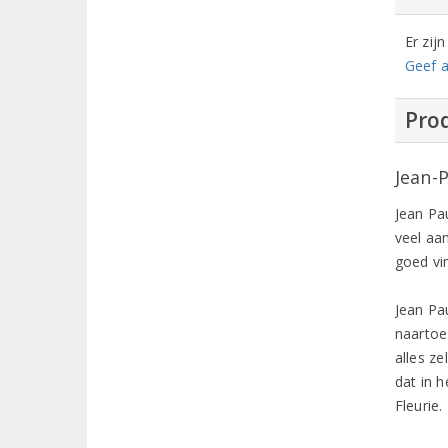
Er zij
Geef a
Prod
Jean-
Jean Pau
veel aa
goed vin
Jean Pa
naartoe
alles ze
dat in 
Fleurie.