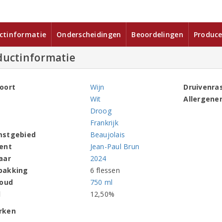
ctinformatie
Onderscheidingen
Beoordelingen
Produce
ductinformatie
oort
Wijn
Druivenra
Wit
Allergene
Droog
Frankrijk
mstgebied
Beaujolais
ent
Jean-Paul Brun
aar
2024
pakking
6 flessen
houd
750 ml
l
12,50%
rken