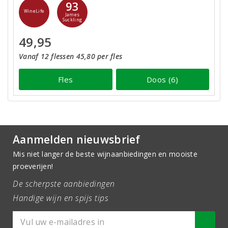
93
WineLife
James
Suckling
49,95
Vanaf 12 flessen 45,80 per fles
Fles
Doos (6)
Aanmelden nieuwsbrief
Mis niet langer de beste wijnaanbiedingen en mooiste
proeverijen!
De scherpste aanbiedingen
Handige wijn en spijs tips