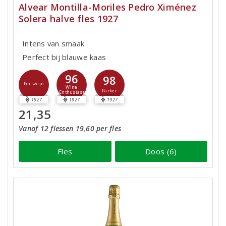
Alvear Montilla-Moriles Pedro Ximénez
Solera halve fles 1927
Intens van smaak
Perfect bij blauwe kaas
96
98
Perswijn
Wine
Parker
Enthusiast
1927
1927
1927
21,35
Vanaf 12 flessen 19,60 per fles
Fles
Doos (6)