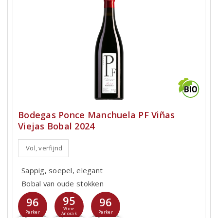
Bodegas Ponce Manchuela PF Viñas
Viejas Bobal 2024
Vol, verfijnd
Sappig, soepel, elegant
Bobal van oude stokken
95
96
96
Wine
Parker
Parker
Anorak