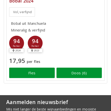
Bobal 2024
Vol, verfijnd
Bobal uit Manchuela
Mineralig & verfijnd
94
94
Parker
Parker
2024
2023
17,95
per fles
Fles
Doos (6)
Aanmelden nieuwsbrief
Mis niet langer de beste wijnaanbiedingen en mooiste