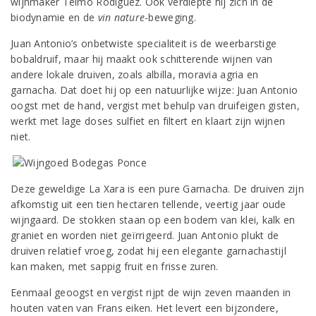
wijnmaker Telmo Rodiguez. Ook verdiepte hij zich in de
biodynamie en de
vin nature
-beweging.
Juan Antonio’s onbetwiste specialiteit is de weerbarstige
bobaldruif, maar hij maakt ook schitterende wijnen van
andere lokale druiven, zoals albilla, moravia agria en
garnacha. Dat doet hij op een natuurlijke wijze: Juan Antonio
oogst met de hand, vergist met behulp van druifeigen gisten,
werkt met lage doses sulfiet en filtert en klaart zijn wijnen
niet.
Deze geweldige La Xara is een pure Garnacha. De druiven zijn
afkomstig uit een tien hectaren tellende, veertig jaar oude
wijngaard. De stokken staan op een bodem van klei, kalk en
graniet en worden niet geïrrigeerd. Juan Antonio plukt de
druiven relatief vroeg, zodat hij een elegante garnachastijl
kan maken, met sappig fruit en frisse zuren.
Eenmaal geoogst en vergist rijpt de wijn zeven maanden in
houten vaten van Frans eiken. Het levert een bijzondere,