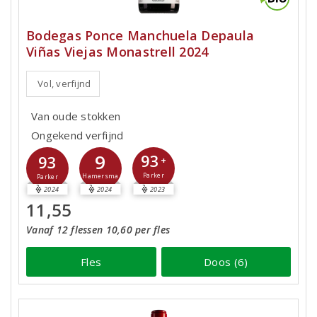
Bodegas Ponce Manchuela Depaula
Viñas Viejas Monastrell 2024
Vol, verfijnd
Van oude stokken
Ongekend verfijnd
9
93
93
+
Parker
Hamersma
Parker
2024
2024
2023
11,55
Vanaf 12 flessen 10,60 per fles
Fles
Doos (6)