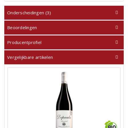
Onderscheidingen (3)
Beoordelingen
Producentprofiel
Vergelijkbare artikelen