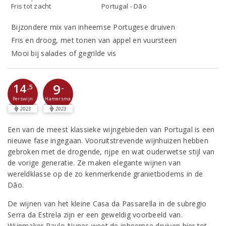
Fris tot zacht
Portugal - Dão
Bijzondere mix van inheemse Portugese druiven
Fris en droog, met tonen van appel en vuursteen
Mooi bij salades of gegrilde vis
9
14
-
,5
Perswijn
Hamersma
2023
2023
Een van de meest klassieke wijngebieden van Portugal is een
nieuwe fase ingegaan. Vooruitstrevende wijnhuizen hebben
gebroken met de drogende, rijpe en wat ouderwetse stijl van
de vorige generatie. Ze maken elegante wijnen van
wereldklasse op de zo kenmerkende granietbodems in de
Dão.
De wijnen van het kleine Casa da Passarella in de subregio
Serra da Estrela zijn er een geweldig voorbeeld van.
Wijnmaker Paulo Nunes weet de inheemse druiven hier tot