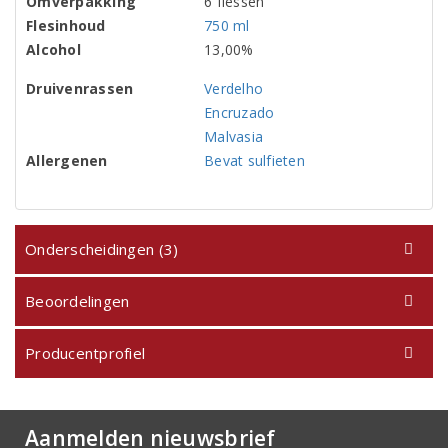
Omverpakking
6 flessen
Flesinhoud
750 ml
Alcohol
13,00%
Druivenrassen
Verdelho
Encruzado
Malvasia
Allergenen
Bevat sulfieten
Onderscheidingen (3)
Beoordelingen
Producentprofiel
Aanmelden nieuwsbrief