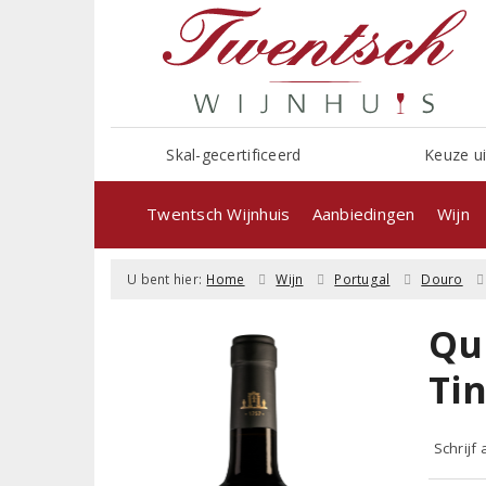
Skal-gecertificeerd
Keuze ui
Twentsch Wijnhuis
Aanbiedingen
Wijn
U bent hier:
Home
Wijn
Portugal
Douro
Qu
Ti
Schrijf