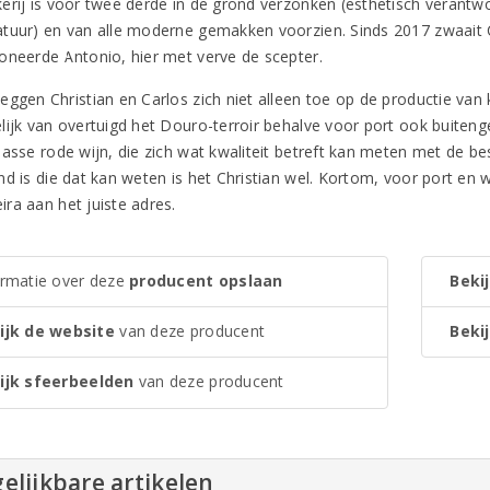
erij is voor twee derde in de grond verzonken (esthetisch verant
tuur) en van alle moderne gemakken voorzien. Sinds 2017 zwaait C
oneerde Antonio, hier met verve de scepter.
ggen Christian en Carlos zich niet alleen toe op de productie van k
lijk van overtuigd het Douro-terroir behalve voor port ook buiten
lasse rode wijn, die zich wat kwaliteit betreft kan meten met de be
nd is die dat kan weten is het Christian wel. Kortom, voor port en 
ra aan het juiste adres.
ormatie over deze
producent opslaan
Bekij
ijk de website
van deze producent
Bekij
ijk sfeerbeelden
van deze producent
elijkbare artikelen