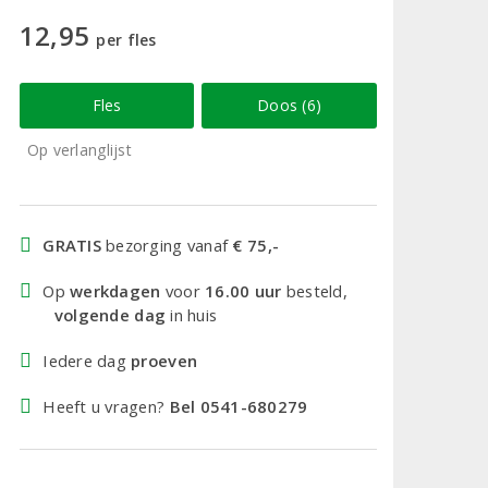
12,95
per fles
Fles
Doos (6)
Op verlanglijst
GRATIS
bezorging vanaf
€ 75,-
Op
werkdagen
voor
16.00 uur
besteld,
volgende dag
in huis
Iedere dag
proeven
Heeft u vragen?
Bel 0541-680279