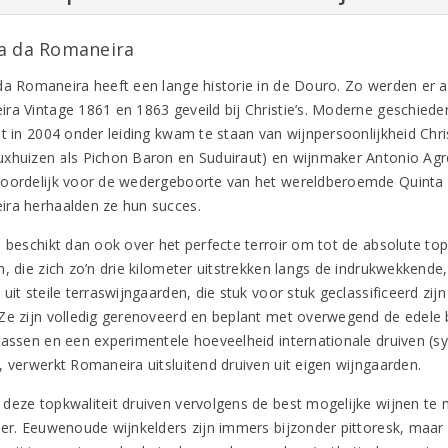
a da Romaneira
da Romaneira heeft een lange historie in de Douro. Zo werden er a
ra Vintage 1861 en 1863 geveild bij Christie’s. Moderne geschiedeni
et in 2004 onder leiding kwam te staan van wijnpersoonlijkheid Chr
xhuizen als Pichon Baron en Suduiraut) en wijnmaker Antonio Agrell
oordelijk voor de wedergeboorte van het wereldberoemde Quinta d
ra herhaalden ze hun succes.
s beschikt dan ook over het perfecte terroir om tot de absolute to
n, die zich zo’n drie kilometer uitstrekken langs de indrukwekkend
uit steile terraswijngaarden, die stuk voor stuk geclassificeerd zij
Ze zijn volledig gerenoveerd en beplant met overwegend de edele 
rassen en een experimentele hoeveelheid internationale druiven (sy
, verwerkt Romaneira uitsluitend druiven uit eigen wijngaarden.
deze topkwaliteit druiven vervolgens de best mogelijke wijnen te
er. Eeuwenoude wijnkelders zijn immers bijzonder pittoresk, maar ni