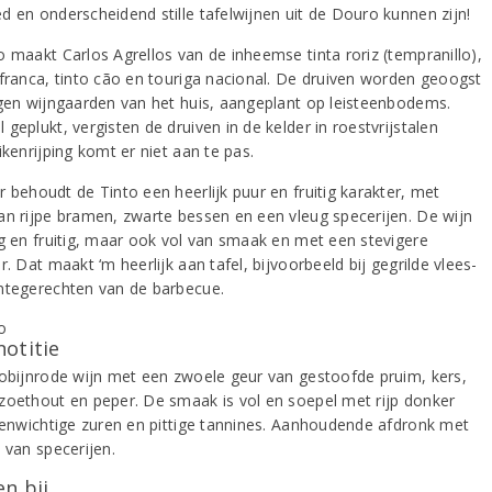
d en onderscheidend stille tafelwijnen uit de Douro kunnen zijn!
o maakt Carlos Agrellos van de inheemse tinta roriz (tempranillo),
 franca, tinto cão en touriga nacional. De druiven worden geoogst
igen wijngaarden van het huis, aangeplant op leisteenbodems.
geplukt, vergisten de druiven in de kelder in roestvrijstalen
ikenrijping komt er niet aan te pas.
 behoudt de Tinto een heerlijk puur en fruitig karakter, met
an rijpe bramen, zwarte bessen en een vleug specerijen. De wijn
ig en fruitig, maar ook vol van smaak en met een stevigere
r. Dat maakt ‘m heerlijk aan tafel, bijvoorbeeld bij gegrilde vlees-
ntegerechten van de barbecue.
notitie
robijnrode wijn met een zwoele geur van gestoofde pruim, kers,
zoethout en peper. De smaak is vol en soepel met rijp donker
evenwichtige zuren en pittige tannines. Aanhoudende afdronk met
 van specerijen.
n bij