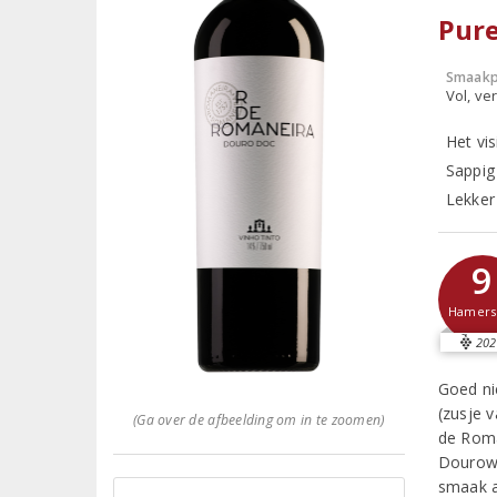
Pur
Smaakp
Vol, ver
Het vi
Sappig
Lekker
9
Hamer
202
Goed ni
(zusje v
(Ga over de afbeelding om in te zoomen)
de Roma
Dourowi
smaak a