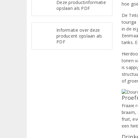
Deze productinformatie
hoe goe
opslaan als PDF
De Tint
touriga
in de e
Informatie over deze
Eenmaal 
producent opslaan als
PDF
tanks. E
Hierdoor
tonen v
is sapp
structuu
of groe
Proef
Fraaie 
braam, 
fruit, 
een hint
Drinke