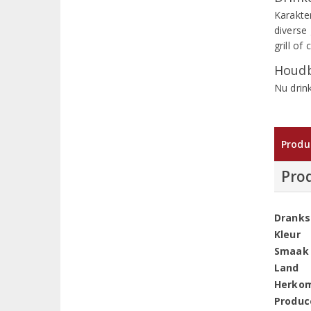
Karakter
diverse
grill of 
Houdb
Nu drin
Produ
Pro
Dranks
Kleur
Smaak
Land
Herko
Produc