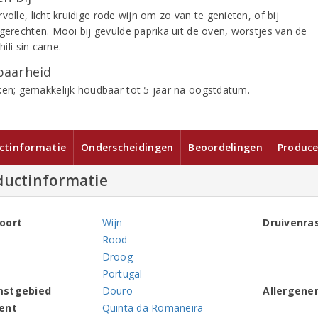
volle, licht kruidige rode wijn om zo van te genieten, of bij
 gerechten. Mooi bij gevulde paprika uit de oven, worstjes van de
chili sin carne.
aarheid
ken; gemakkelijk houdbaar tot 5 jaar na oogstdatum.
ctinformatie
Onderscheidingen
Beoordelingen
Produce
ductinformatie
oort
Wijn
Druivenra
Rood
Droog
Portugal
mstgebied
Douro
Allergene
ent
Quinta da Romaneira