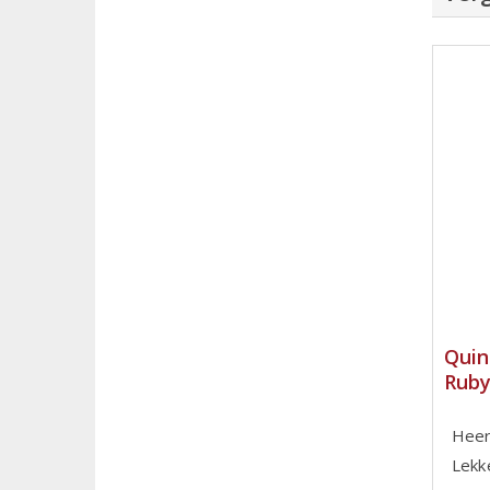
Quin
Ruby
Heerl
Lekke