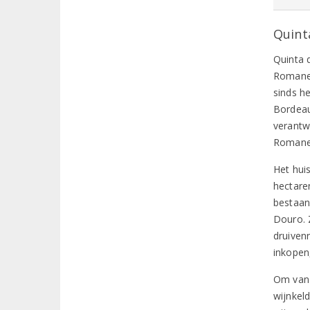
Quint
Quinta 
Romanei
sinds h
Bordeau
verantw
Romanei
Het hui
hectare
bestaan 
Douro. 
druiven
inkopen
Om van 
wijnkeld