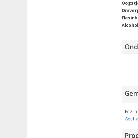
Oogstj
Omver
Flesin
Alcoho
Ond
Gem
Er zij
Geef a
Prod