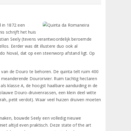
l in 1872 een
s schrijft het huis
istian Seely (tevens verantwoordelijk beroemde
os. Eerder was dit illustere duo ook al
o Noval, dat op een steenworp afstand ligt. Op
p van de Douro te behoren. De quinta telt ruim 400
e, meanderende Dourorivier. Ruim tachtig hectaren
n als klasse A, de hoogst haalbare aanduiding in de
blauwe Douro-druivenrassen, een klein deel witte
rah, petit verdot). Waar veel huizen druiven moeten
 maken, bouwde Seely een volledig nieuwe
et altijd even praktisch. Deze state of the art