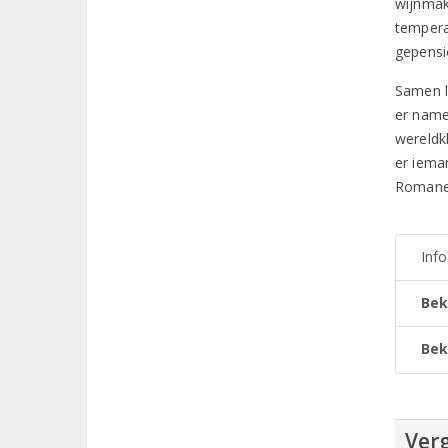
wijnmak
tempera
gepensi
Samen le
er name
wereldk
er iema
Romanei
Inf
Bek
Bek
Verg