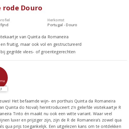
e rode Douro
rofiel
Herkomst
fijnd
Portugal - Douro
sitekaartje van Quinta da Romaneira
 en fruitig, maar ook vol en gestructureerd
 bij gegrilde vlees- of groentegerechten
sma
3
euws! Het befaamde wijn- en porthuis Quinta da Romaneira
an Quinta do Noval) herintroduceert z’n geliefde visitekaartje R
neira Tinto én maakt nu ook een witte variant. Waar veel
jnen luxer en prijziger zijn, zijn de R de Romaneira’s zowel qua
ls qua prijs toegankelijk. Een uitgelezen kans om te ontdekken