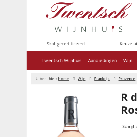
Skal-gecertificeerd
Keuze ui
Twentsch Wijnhuis
Aanbiedingen
Wijn
U bent hier:
Home
Wijn
Frankrijk
Provence
R 
Ro
Schrijf