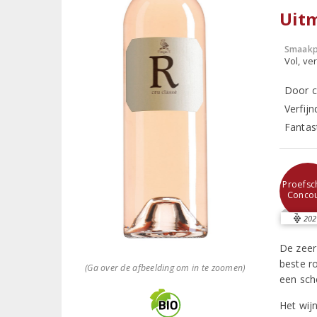
Uit
Smaakp
Vol, ver
Door c
Verfij
Fantast
Proefsch
Conco
202
De zeer 
beste r
(Ga over de afbeelding om in te zoomen)
een sch
Het wijn