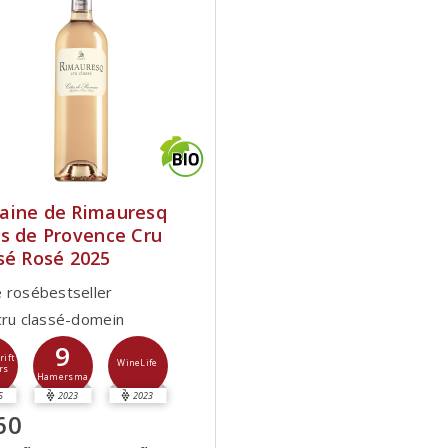
ine de Rimauresq
s de Provence Cru
sé Rosé 2025
 rosébestseller
cru classé-domein
9
rift
WineLife
rs
Hamersma
5
2023
2023
60