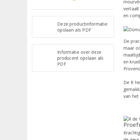
mourvèd
vertaalt
en compl
Deze productinformatie
opslaan als PDF
De prach
maar oo
Informatie over deze
maaltijd
producent opslaan als
en kruid
PDF
Provence
De R he
gemakkel
van het
Proef
Krachtig
de geur