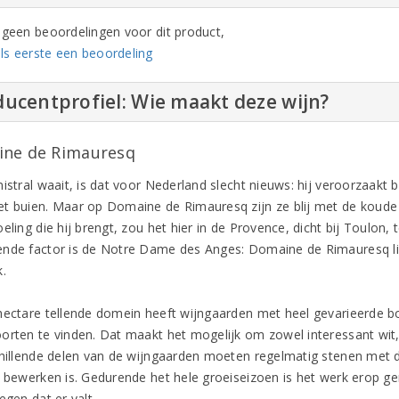
n geen beoordelingen voor dit product,
ls eerste een beoordeling
ucentprofiel: Wie maakt deze wijn?
ne de Rimauresq
istral waait, is dat voor Nederland slecht nieuws: hij veroorzaakt 
t buien. Maar op Domaine de Rimauresq zijn ze blij met de koude
eling die hij brengt, zou het hier in de Provence, dicht bij Toulon
nde factor is de Notre Dame des Anges: Domaine de Rimauresq li
k.
hectare tellende domein heeft wijngaarden met heel gevarieerde bo
orten te vinden. Dat maakt het mogelijk om zowel interessant wit, r
chillende delen van de wijngaarden moeten regelmatig stenen met
e bewerken is. Gedurende het hele groeiseizoen is het werk erop g
egen dat er valt.