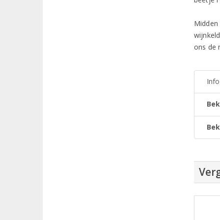
Midden 
wijnkel
ons de 
Inf
Bek
Bek
Verg