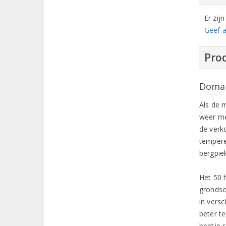
Er zij
Geef a
Prod
Domai
Als de m
weer me
de verko
tempere
bergpie
Het 50 
grondso
in vers
beter t
beetje r