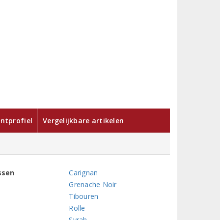
ntprofiel
Vergelijkbare artikelen
ssen
Carignan
Grenache Noir
Tibouren
Rolle
Syrah