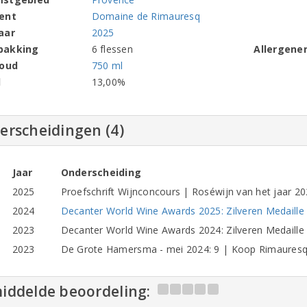
ent
Domaine de Rimauresq
aar
2025
pakking
6 flessen
Allergene
houd
750 ml
l
13,00%
erscheidingen (4)
Jaar
Onderscheiding
2025
Proefschrift Wijnconcours | Roséwijn van het jaar 20
2024
Decanter World Wine Awards 2025: Zilveren Medaille 
2023
Decanter World Wine Awards 2024: Zilveren Medaille
2023
De Grote Hamersma - mei 2024: 9 | Koop Rimaures
iddelde beoordeling: