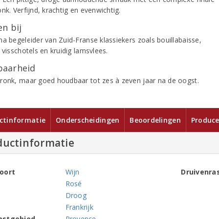
nk. Verfijnd, krachtig en evenwichtig.
n bij
ma begeleider van Zuid-Franse klassiekers zoals bouillabaisse,
 visschotels en kruidig lamsvlees.
aarheid
ronk, maar goed houdbaar tot zes à zeven jaar na de oogst.
ctinformatie
Onderscheidingen
Beoordelingen
Produce
ductinformatie
oort
Wijn
Druivenra
Rosé
Droog
Frankrijk
mstgebied
Provence