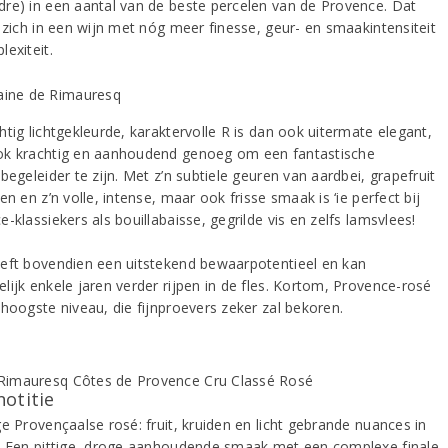
re) in een aantal van de beste percelen van de Provence. Dat
 zich in een wijn met nóg meer finesse, geur- en smaakintensiteit
exiteit.
tig lichtgekleurde, karaktervolle R is dan ook uitermate elegant,
k krachtig en aanhoudend genoeg om een fantastische
begeleider te zijn. Met z’n subtiele geuren van aardbei, grapefruit
en en z’n volle, intense, maar ook frisse smaak is ‘ie perfect bij
-klassiekers als bouillabaisse, gegrilde vis en zelfs lamsvlees!
eft bovendien een uitstekend bewaarpotentieel en kan
ijk enkele jaren verder rijpen in de fles. Kortom, Provence-rosé
 hoogste niveau, die fijnproevers zeker zal bekoren.
notitie
e Provençaalse rosé: fruit, kruiden en licht gebrande nuances in
. Een pittige, droge aanhoudende smaak met een complexe finale