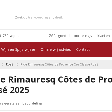
t 750 wijnen
Zéér goede beoordeling van klanten
Wijn en Spijs wijzer
Online wijnadvies
Contact
Rosé
R de Rimauresq Côtes de Provence Cru Classé Rosé
de Rimauresq Côtes de Pr
sé 2025
 als eerste een beoordeling