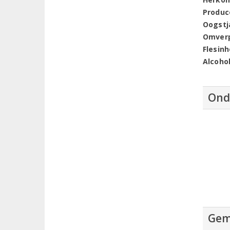
Produc
Oogstj
Omver
Flesin
Alcoho
Ond
Gem