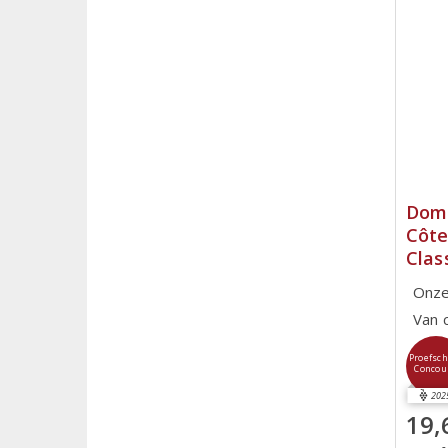
Doma
Côte
Clas
Onze
Van 
Proefsch
Concou
202
19,