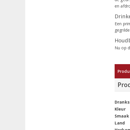
en afdro
Drinke
Een pri
gegrilde
Houdb
Nu op d
Produ
Pro
Dranks
Kleur
Smaak
Land
Herko