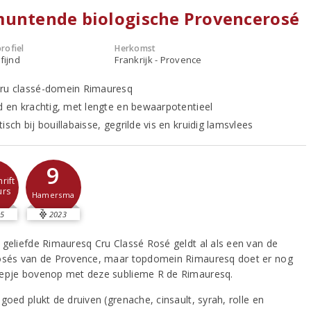
muntende biologische Provencerosé
rofiel
Herkomst
fijnd
Frankrijk - Provence
ru classé-domein Rimauresq
nd en krachtig, met lengte en bewaarpotentieel
isch bij bouillabaisse, gegrilde vis en kruidig lamsvlees
9
rift
urs
Hamersma
5
2023
geliefde Rimauresq Cru Classé Rosé geldt al als een van de
osés van de Provence, maar topdomein Rimauresq doet er nog
epje bovenop met deze sublieme R de Rimauresq.
goed plukt de druiven (grenache, cinsault, syrah, rolle en