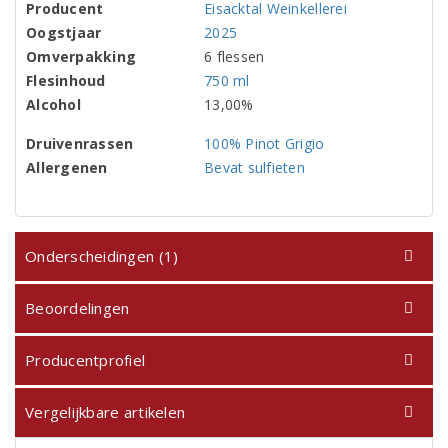
Producent
Eisacktal Weinkellerei
Oogstjaar
2025
Omverpakking
6 flessen
Flesinhoud
750 ml
Alcohol
13,00%
Druivenrassen
100% Pinot Grigio
Allergenen
Bevat sulfieten
Onderscheidingen (1)
Beoordelingen
Producentprofiel
Vergelijkbare artikelen