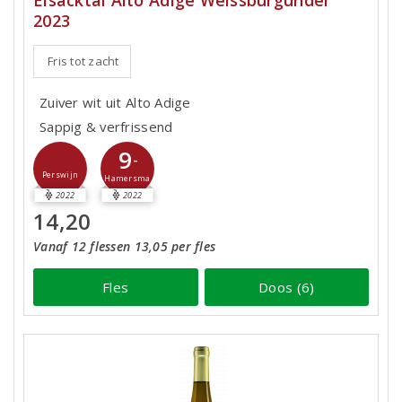
Eisacktal Alto Adige Weissburgunder
2023
Fris tot zacht
Zuiver wit uit Alto Adige
Sappig & verfrissend
9
-
Perswijn
Hamersma
2022
2022
14,20
Vanaf 12 flessen 13,05 per fles
Fles
Doos (6)