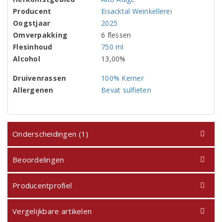
Producent
Eisacktal Weinkellerei
Oogstjaar
2025
Omverpakking
6 flessen
Flesinhoud
750 ml
Alcohol
13,00%
Druivenrassen
100% Kerner
Allergenen
Bevat sulfieten
Onderscheidingen (1)
Beoordelingen
Producentprofiel
Vergelijkbare artikelen