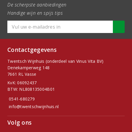
De scherpste aanbiedingen
Handige wijn en spijs tips
Contactgegevens
Twentsch Wijnhuis (onderdeel van Vinus Vita BV)
Denekamperweg 148
7661 RL Vasse
KvK: 06092437
BTW: NL808135004B01
0541-680279
info@twentschwijnhuis.nl
Volg ons