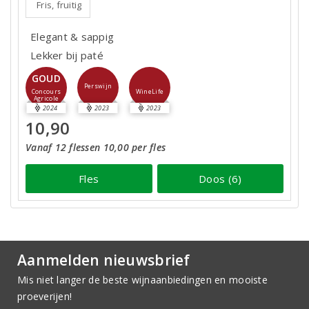
Fris, fruitig
Elegant & sappig
Lekker bij paté
GOUD
Perswijn
WineLife
Concours
Agricole
2024
2023
2023
10,90
Vanaf 12 flessen 10,00 per fles
Fles
Doos (6)
Aanmelden nieuwsbrief
Mis niet langer de beste wijnaanbiedingen en mooiste
proeverijen!