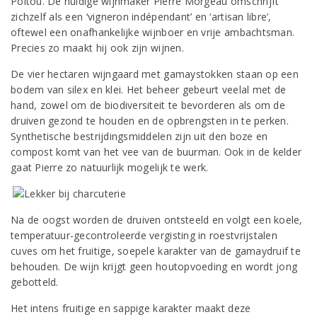
Poitou. De huidige wijnmaker Pierre Morgeau omschrijft
zichzelf als een ‘vigneron indépendant’ en ‘artisan libre’,
oftewel een onafhankelijke wijnboer en vrije ambachtsman.
Precies zo maakt hij ook zijn wijnen.
De vier hectaren wijngaard met gamaystokken staan op een
bodem van silex en klei. Het beheer gebeurt veelal met de
hand, zowel om de biodiversiteit te bevorderen als om de
druiven gezond te houden en de opbrengsten in te perken.
Synthetische bestrijdingsmiddelen zijn uit den boze en
compost komt van het vee van de buurman. Ook in de kelder
gaat Pierre zo natuurlijk mogelijk te werk.
Na de oogst worden de druiven ontsteeld en volgt een koele,
temperatuur-gecontroleerde vergisting in roestvrijstalen
cuves om het fruitige, soepele karakter van de gamaydruif te
behouden. De wijn krijgt geen houtopvoeding en wordt jong
gebotteld.
Het intens fruitige en sappige karakter maakt deze