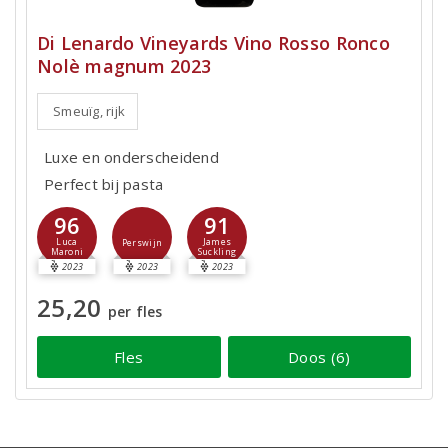
Di Lenardo Vineyards Vino Rosso Ronco
Nolè magnum 2023
Smeuïg, rijk
Luxe en onderscheidend
Perfect bij pasta
96
91
Luca
James
Perswijn
Maroni
Suckling
2023
2023
2023
25,20
per fles
Fles
Doos (6)