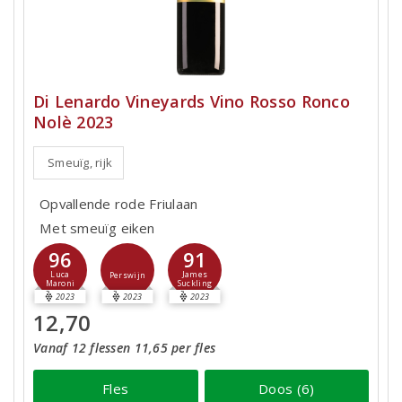
Di Lenardo Vineyards Vino Rosso Ronco
Nolè 2023
Smeuïg, rijk
Opvallende rode Friulaan
Met smeuïg eiken
96
91
Luca
James
Perswijn
Maroni
Suckling
2023
2023
2023
12,70
Vanaf 12 flessen 11,65 per fles
Fles
Doos (6)