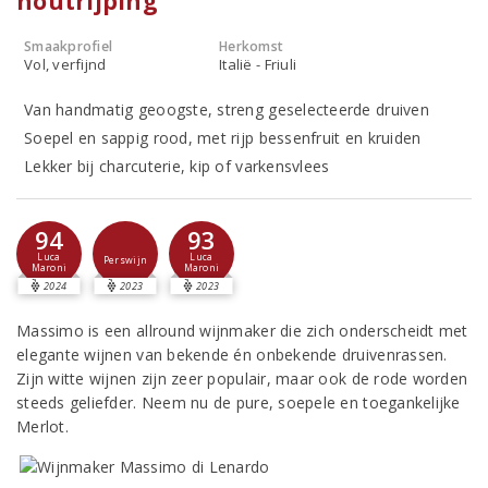
houtrijping
Smaakprofiel
Herkomst
Vol, verfijnd
Italië - Friuli
Van handmatig geoogste, streng geselecteerde druiven
Soepel en sappig rood, met rijp bessenfruit en kruiden
Lekker bij charcuterie, kip of varkensvlees
94
93
Luca
Luca
Perswijn
Maroni
Maroni
2024
2023
2023
Massimo is een allround wijnmaker die zich onderscheidt met
elegante wijnen van bekende én onbekende druivenrassen.
Zijn witte wijnen zijn zeer populair, maar ook de rode worden
steeds geliefder. Neem nu de pure, soepele en toegankelijke
Merlot.