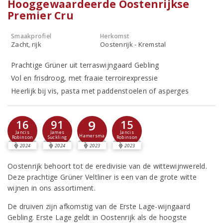
Hooggewaardeerde Oostenrijkse
Premier Cru
Smaakprofiel
Herkomst
Zacht, rijk
Oostenrijk - Kremstal
Prachtige Grüner uit terraswijngaard Gebling
Vol en frisdroog, met fraaie terroirexpressie
Heerlijk bij vis, pasta met paddenstoelen of asperges
9
16
91
15
Jancis
James
Jancis
Hamersma
Robinson
Suckling
Robinson
2024
2024
2023
2023
Oostenrijk behoort tot de eredivisie van de wittewijnwereld.
Deze prachtige Grüner Veltliner is een van de grote witte
wijnen in ons assortiment.
De druiven zijn afkomstig van de Erste Lage-wijngaard
Gebling. Erste Lage geldt in Oostenrijk als de hoogste