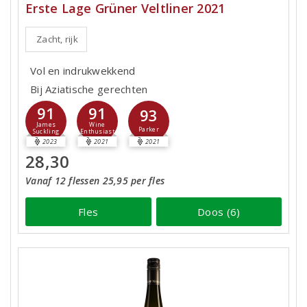
Erste Lage Grüner Veltliner 2021
Zacht, rijk
Vol en indrukwekkend
Bij Aziatische gerechten
91
91
93
James
Wine
Parker
Suckling
Enthusiast
2023
2021
2021
28,30
Vanaf 12 flessen 25,95 per fles
Fles
Doos (6)