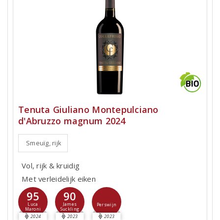
Tenuta Giuliano Montepulciano
d'Abruzzo magnum 2024
Smeuïg, rijk
Vol, rijk & kruidig
Met verleidelijk eiken
95
90
Luca
James
Perswijn
Maroni
Suckling
2024
2023
2023