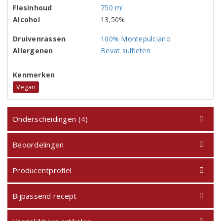
Flesinhoud
750 ml
Alcohol
13,50%
Druivenrassen
100% Montepulciano
Allergenen
Bevat sulfieten
Kenmerken
Vegan
Onderscheidingen (4)
Beoordelingen
Producentprofiel
Bijpassend recept