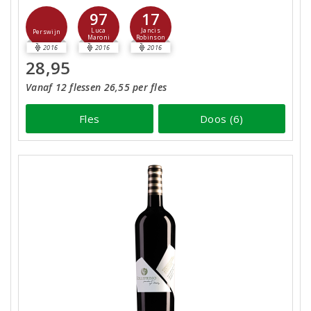
97
17
Luca
Jancis
Perswijn
Maroni
Robinson
2016
2016
2016
28,95
Vanaf 12 flessen 26,55 per fles
Fles
Doos (6)