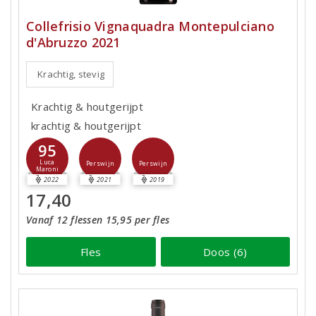
Collefrisio Vignaquadra Montepulciano
d'Abruzzo 2021
Krachtig, stevig
Krachtig & houtgerijpt
krachtig & houtgerijpt
95
Luca
Perswijn
Perswijn
Maroni
2022
2021
2019
17,40
Vanaf 12 flessen 15,95 per fles
Fles
Doos (6)