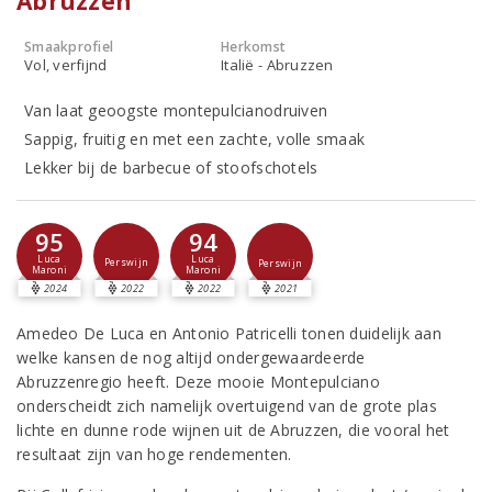
Abruzzen
Smaakprofiel
Herkomst
Vol, verfijnd
Italië - Abruzzen
Van laat geoogste montepulcianodruiven
Sappig, fruitig en met een zachte, volle smaak
Lekker bij de barbecue of stoofschotels
95
94
Luca
Luca
Perswijn
Perswijn
Maroni
Maroni
2024
2022
2022
2021
Amedeo De Luca en Antonio Patricelli tonen duidelijk aan
welke kansen de nog altijd ondergewaardeerde
Abruzzenregio heeft. Deze mooie Montepulciano
onderscheidt zich namelijk overtuigend van de grote plas
lichte en dunne rode wijnen uit de Abruzzen, die vooral het
resultaat zijn van hoge rendementen.