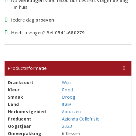
Op
werkdagen
voor
16.00 uur
besteld,
volgende dag
in huis
Iedere dag
proeven
Heeft u vragen?
Bel 0541-680279
Productinformatie
Dranksoort
Wijn
Kleur
Rood
Smaak
Droog
Land
Italië
Herkomstgebied
Abruzzen
Producent
Azienda Collefrisio
Oogstjaar
2023
Omverpakking
6 flessen