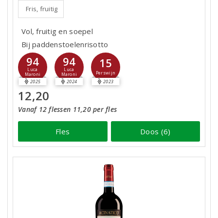
Fris, fruitig
Vol, fruitig en soepel
Bij paddenstoelenrisotto
94
94
15
Luca
Luca
Perswijn
Maroni
Maroni
2025
2024
2023
12,20
Vanaf 12 flessen 11,20 per fles
Fles
Doos (6)