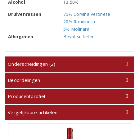
Alcohol
13,50%
Druivenrassen
75% Corvina Veronese
20% Rondinella
5% Molinara
Allergenen
Bevat sulfieten
Onderscheidingen (2)
Beoordelingen
Producentprofiel
Vergelijkbare artikelen