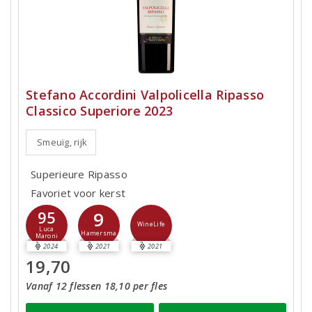
Stefano Accordini Valpolicella Ripasso
Classico Superiore 2023
Smeuïg, rijk
Superieure Ripasso
Favoriet voor kerst
9
95
WineLife
Luca
Hamersma
Maroni
2024
2021
2021
19,70
Vanaf 12 flessen 18,10 per fles