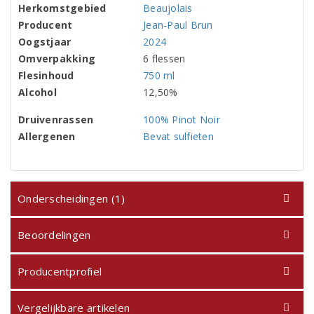
Herkomstgebied
Beaujolais
Producent
Jean-Paul Brun
Oogstjaar
2024
Omverpakking
6 flessen
Flesinhoud
750 ml
Alcohol
12,50%
Druivenrassen
100% Pinot Noir
Allergenen
Bevat sulfieten
Onderscheidingen (1)
Beoordelingen
Producentprofiel
Vergelijkbare artikelen