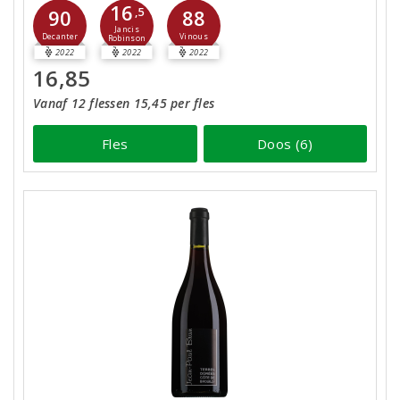
16
90
,5
88
Jancis
Decanter
Vinous
Robinson
2022
2022
2022
16,85
Vanaf 12 flessen 15,45 per fles
Fles
Doos (6)