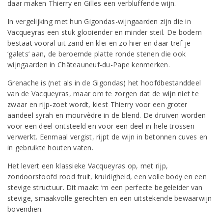
daar maken Thierry en Gilles een verbluffende wijn.
In vergelijking met hun Gigondas-wijngaarden zijn die in
Vacqueyras een stuk glooiender en minder steil. De bodem
bestaat vooral uit zand en klei en zo hier en daar tref je
‘galets’ aan, de beroemde platte ronde stenen die ook
wijngaarden in Châteauneuf-du-Pape kenmerken.
Grenache is (net als in de Gigondas) het hoofdbestanddeel
van de Vacqueyras, maar om te zorgen dat de wijn niet te
zwaar en rijp-zoet wordt, kiest Thierry voor een groter
aandeel syrah en mourvèdre in de blend. De druiven worden
voor een deel ontsteeld en voor een deel in hele trossen
verwerkt. Eenmaal vergist, rijpt de wijn in betonnen cuves en
in gebruikte houten vaten.
Het levert een klassieke Vacqueyras op, met rijp,
zondoorstoofd rood fruit, kruidigheid, een volle body en een
stevige structuur. Dit maakt ‘m een perfecte begeleider van
stevige, smaakvolle gerechten en een uitstekende bewaarwijn
bovendien.