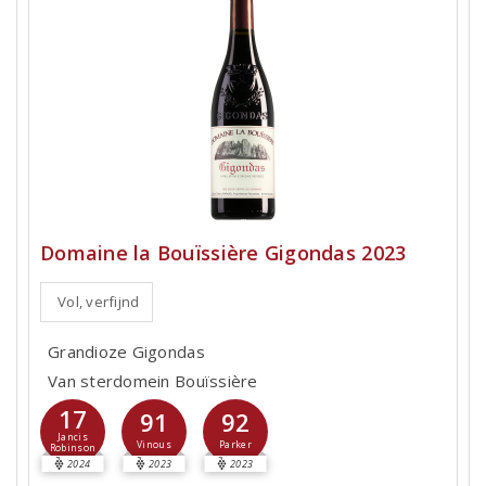
Domaine la Bouïssière Gigondas 2023
Vol, verfijnd
Grandioze Gigondas
Van sterdomein Bouïssière
17
91
92
Jancis
Vinous
Parker
Robinson
2024
2023
2023