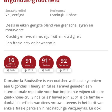
Gigondas-grootheid
Smaakprofiel
Herkomst
Vol, verfijnd
Frankrijk - Rhône
Deels in eiken gerijpte blend van grenache, syrah en
mourvèdre
Krachtig en zwoel met rijp fruit en kruidigheid
Een fraaie eet- en bewaarwijn
16
91
91
92
+
Jancis
Parker
Vinous
Decanter
Robinson
2024
2023
2023
2022
Domaine la Bouïssière is van oudsher welhaast synoniem
aan Gigondas. Thierry en Gilles Faravel genieten een
internationale reputatie voor hun imposante wijnen uit deze
Zuid-Rhône-cru. Sinds Gilles’ huwelijk in 2001 is de familie –
dankzij de erfenis van diens vrouw – tevens in het bezit van
enkele fraaie percelen in het naburige Vacqueyras. En ook