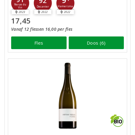
9
92
Revue du
Hamersma
Decanter
Vin
2023
2022
2022
17,45
Vanaf 12 flessen 16,00 per fles
Fles
Doos (6)