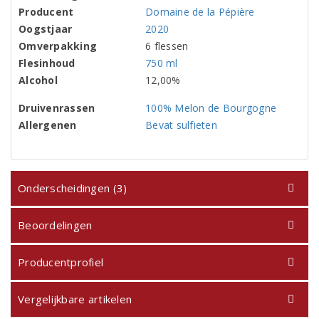
Producent
Domaine de la Pépière
Oogstjaar
2020
Omverpakking
6 flessen
Flesinhoud
750 ml
Alcohol
12,00%
Druivenrassen
100% Melon de Bourgogne
Allergenen
Bevat sulfieten
Onderscheidingen (3)
Beoordelingen
Producentprofiel
Vergelijkbare artikelen