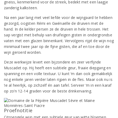
gneiss, kenmerkend voor de streek, bedekt met een laagje
zanderig kalksteen.
Na een jaar lang met veel liefde voor de wijngaard te hebben
gezorgd, oogsten Rémi en Gwénaëlle de druiven met de
hand. In de kelder persen ze de druiven in hele trossen. Het
sap vergist met behulp van druifeigen gisten in ondergrondse
vaten met een glazen binnenkant. Vervolgens rijpt de wijn nog
minimaal twee jaar op de fijne gisten, die af en toe door de
wijn geroerd worden.
Deze werkwijze levert een bijzondere en zeer verfijnde
Muscadet op. Hij heeft een subtiele geur, fraaie diepgang en
spanning en een volle textuur. U kunt ‘m dan ook gemakkelijk
nog enkele jaren verder laten rijpen in de fles. Maar ook nu is
‘ie al heerlijk, op zichzelf én aan tafel. Serveer ‘m in een karaf
op zo’n 12-14 graden voor de beste drinkervaring.
Proefnotitie
Citroengele wijn met een subtiele geur van witte bloemen,