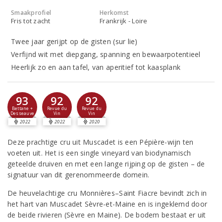
Smaakprofiel
Herkomst
Fris tot zacht
Frankrijk - Loire
Twee jaar gerijpt op de gisten (sur lie)
Verfijnd wit met diepgang, spanning en bewaarpotentieel
Heerlijk zo en aan tafel, van aperitief tot kaasplank
93
92
92
Bettane +
Revue du
Revue du
Desseauve
Vin
Vin
2022
2022
2020
Deze prachtige cru uit Muscadet is een Pépière-wijn ten
voeten uit. Het is een single vineyard van biodynamisch
geteelde druiven en met een lange rijping op de gisten – de
signatuur van dit gerenommeerde domein.
De heuvelachtige cru Monnières–Saint Fiacre bevindt zich in
het hart van Muscadet Sèvre-et-Maine en is ingeklemd door
de beide rivieren (Sèvre en Maine). De bodem bestaat er uit