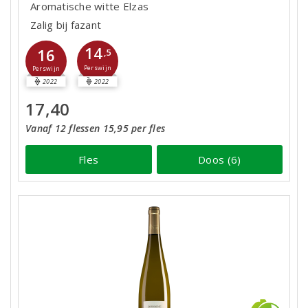
Aromatische witte Elzas
Zalig bij fazant
14
16
,5
Perswijn
Perswijn
2022
2022
17,40
Vanaf 12 flessen 15,95 per fles
Fles
Doos (6)