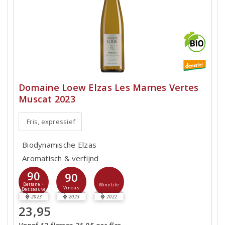
Domaine Loew Elzas Les Marnes Vertes
Muscat 2023
Fris, expressief
Biodynamische Elzas
Aromatisch & verfijnd
90
90
Bettane +
WineLife
Vinous
Desseauve
2023
2023
2022
23,95