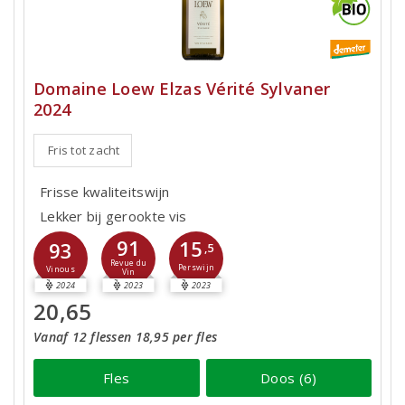
Domaine Loew Elzas Vérité Sylvaner
2024
Fris tot zacht
Frisse kwaliteitswijn
Lekker bij gerookte vis
91
15
93
,5
Revue du
Perswijn
Vinous
Vin
2024
2023
2023
20,65
Vanaf 12 flessen 18,95 per fles
Fles
Doos (6)