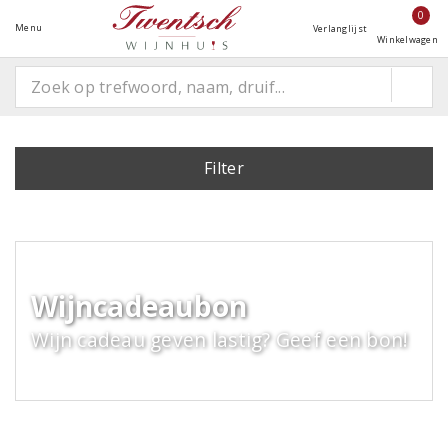
0
Menu
Verlanglijst
Winkelwagen
Filter
Wijncadeaubon
Wijn cadeau geven lastig? Geef een bon!