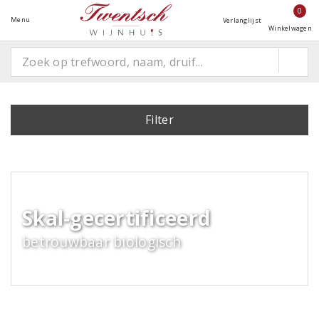
0
Menu
Verlanglijst
Winkelwagen
Filter
Skal-gecertificeerd
betrouwbaar biologisch