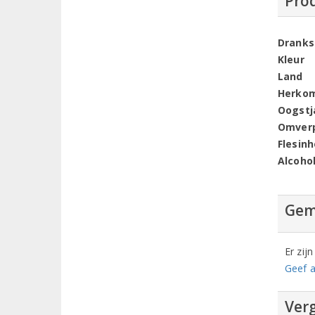
Pro
Dranks
Kleur
Land
Herko
Oogstj
Omver
Flesin
Alcoho
Gem
Er zij
Geef a
Verg