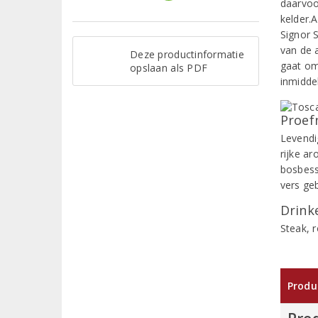
daarvoo
kelder.
Signor 
van de a
Deze productinformatie
gaat om 
opslaan als PDF
inmidde
Proef
Levendi
rijke a
bosbess
vers ge
Drinke
Steak, r
Produ