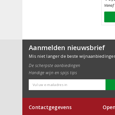
Vanaf 
Aanmelden nieuwsbrief
Mis niet langer de beste wijnaanbiedinge
De scherpste aanbiedingen
Handige wijn en spijs tips
Contactgegevens
Open