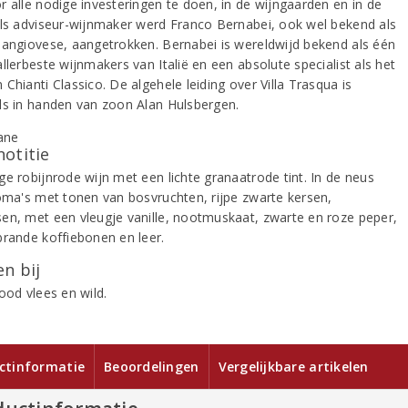
r alle nodige investeringen te doen, in de wijngaarden en in de
Als adviseur-wijnmaker werd Franco Bernabei, ook wel bekend als
Sangiovese, aangetrokken. Bernabei is wereldwijd bekend als één
llerbeste wijnmakers van Italië en een absolute specialist als het
Chianti Classico. De algehele leiding over Villa Trasqua is
ls in handen van zoon Alan Hulsbergen.
notitie
ge robijnrode wijn met een lichte granaatrode tint. In de neus
roma's met tonen van bosvruchten, rijpe zwarte kersen,
en, met een vleugje vanille, nootmuskaat, zwarte en roze peper,
brande koffiebonen en leer.
n bij
ood vlees en wild.
ctinformatie
Beoordelingen
Vergelijkbare artikelen