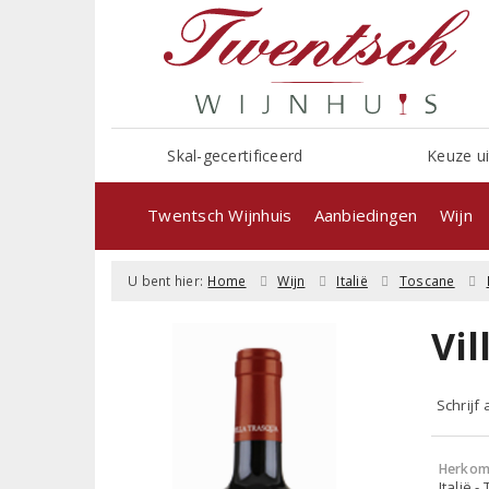
Skal-gecertificeerd
Keuze ui
Twentsch Wijnhuis
Aanbiedingen
Wijn
U bent hier:
Home
Wijn
Italië
Toscane
Vi
Schrijf
Herkom
Italië 