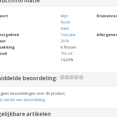
ductinformatie
oort
Wijn
Druivenra
Rood
Italië
mstgebied
Toscane
Allergene
aar
2018
pakking
6 flessen
houd
750 ml
l
14,00%
iddelde beoordeling:
n geen beoordelingen voor dit product,
ls eerste een beoordeling
elijkbare artikelen