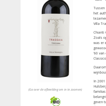
Tussen 
het aut
tezamen
Villa T
Chianti 
Zoals o
was er 
gewasse
’60 van 
Classic
Daarom 
wijnbou
In 2001
Hulsberg
(Ga over de afbeelding om in te zoomen)
familia
belangri
geven t