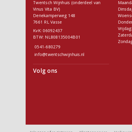
Twentsch Wijnhuis (onderdeel van
Maand
Vinus Vita BV)
Dinsda
Denekamperweg 148
Woens
7661 RL Vasse
Donder
Vrijdag
KvK: 06092437
Zaterd
BTW: NL808135004B01
Zondag
0541-680279
info@twentschwijnhuis.nl
Volg ons