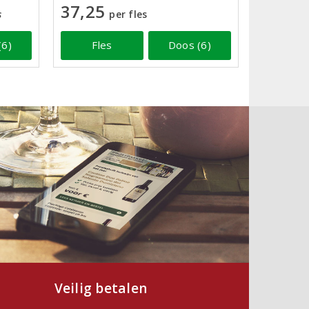
37,25
s
per fles
(6)
Fles
Doos (6)
Veilig betalen