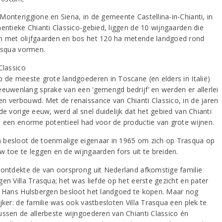
Monteriggione en Siena, in de gemeente Castellina-in-Chianti, in
hentieke Chianti Classico-gebied, liggen de 10 wijngaarden die
 met olijfgaarden en bos het 120 ha metende landgoed rond
rasqua vormen.
Classico
p de meeste grote landgoederen in Toscane (en elders in Italië)
eeuwenlang sprake van een ‘gemengd bedrijf’ en werden er allerlei
n verbouwd. Met de renaissance van Chianti Classico, in de jaren
de vorige eeuw, werd al snel duidelijk dat het gebied van Chianti
o een enorme potentieel had voor de productie van grote wijnen.
besloot de toenmalige eigenaar in 1965 om zich op Trasqua op
w toe te leggen en de wijngaarden fors uit te breiden.
 ontdekte de van oorsprong uit Nederland afkomstige familie
en Villa Trasqua; het was liefde op het eerste gezicht en pater
s Hans Hulsbergen besloot het landgoed te kopen. Maar nog
jker: de familie was ook vastbesloten Villa Trasqua een plek te
ussen de allerbeste wijngoederen van Chianti Classico én