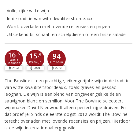
Volle, rijke witte wijn
In de traditie van witte kwaliteitsbordeaux
Wordt overladen met lovende recensies en prijzen
Uitstekend bij schaal- en schelpdieren of een frisse salade
16
15
,5
94
,5
Jancis
Perswijn
Tim Atkin
Robinson
2024
2024
2024
The Bowline is een prachtige, eikengerijpte wijn in de traditie
van witte kwalititeitsbordeaux, zoals graves en pessac-
léognan. De wijn is een blend van ongeveer gelijke delen
sauvignon blanc en semillon. Voor The Bowline selecteert
wijnmaker David Nieuwoudt alleen perfect rijpe druiven. En
dat proef je! Sinds de eerste oogst 2012 wordt The Bowline
terecht overladen met lovende recensies en prijzen. Hierdoor
is de wijn internationaal erg gewild.