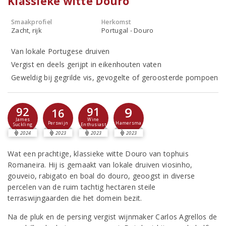
Klassieke witte Douro
Smaakprofiel
Herkomst
Zacht, rijk
Portugal - Douro
Van lokale Portugese druiven
Vergist en deels gerijpt in eikenhouten vaten
Geweldig bij gegrilde vis, gevogelte of geroosterde pompoen
9
92
91
16
James
Wine
Hamersma
Perswijn
Suckling
Enthusiast
2024
2023
2023
2023
Wat een prachtige, klassieke witte Douro van tophuis
Romaneira. Hij is gemaakt van lokale druiven viosinho,
gouveio, rabigato en boal do douro, geoogst in diverse
percelen van de ruim tachtig hectaren steile
terraswijngaarden die het domein bezit.
Na de pluk en de persing vergist wijnmaker Carlos Agrellos de