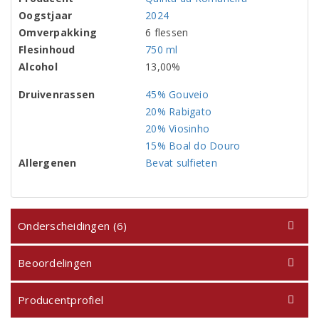
Oogstjaar
2024
Omverpakking
6 flessen
Flesinhoud
750 ml
Alcohol
13,00%
Druivenrassen
45% Gouveio
20% Rabigato
20% Viosinho
15% Boal do Douro
Allergenen
Bevat sulfieten
Onderscheidingen (6)
Beoordelingen
Producentprofiel