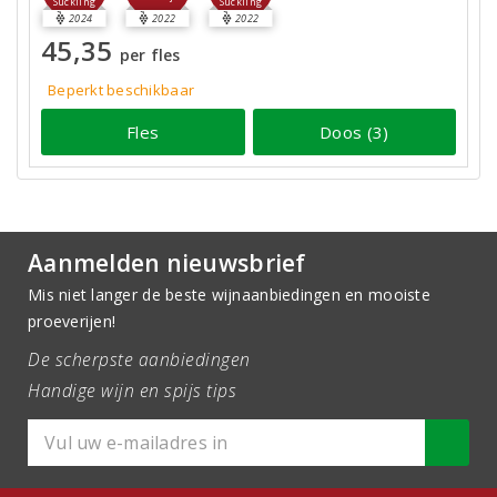
Suckling
Suckling
2024
2022
2022
45,35
per fles
Beperkt beschikbaar
Fles
Doos (3)
Aanmelden nieuwsbrief
Mis niet langer de beste wijnaanbiedingen en mooiste
proeverijen!
De scherpste aanbiedingen
Handige wijn en spijs tips