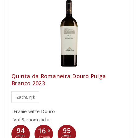
Quinta da Romaneira Douro Pulga
Branco 2023
Zacht, rijk
Fraaie witte Douro
Vol & roomzacht
94
95
16
,5
James
James
Perswijn