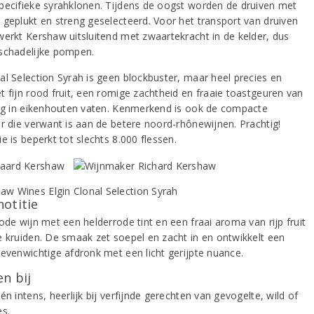
pecifieke syrahklonen. Tijdens de oogst worden de druiven met
 geplukt en streng geselecteerd. Voor het transport van druiven
werkt Kershaw uitsluitend met zwaartekracht in de kelder, dus
schadelijke pompen.
al Selection Syrah is geen blockbuster, maar heel precies en
t fijn rood fruit, een romige zachtheid en fraaie toastgeuren van
ing in eikenhouten vaten. Kenmerkend is ook de compacte
ur die verwant is aan de betere noord-rhônewijnen. Prachtig!
e is beperkt tot slechts 8.000 flessen.
notitie
ode wijn met een helderrode tint en een fraai aroma van rijp fruit
e kruiden. De smaak zet soepel en zacht in en ontwikkelt een
 evenwichtige afdronk met een licht gerijpte nuance.
n bij
én intens, heerlijk bij verfijnde gerechten van gevogelte, wild of
es.