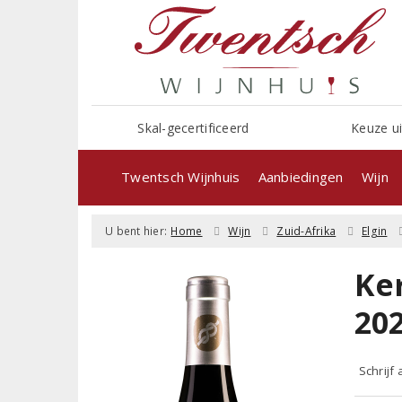
Skal-gecertificeerd
Keuze ui
Twentsch Wijnhuis
Aanbiedingen
Wijn
U bent hier:
Home
Wijn
Zuid-Afrika
Elgin
Ke
20
Schrijf