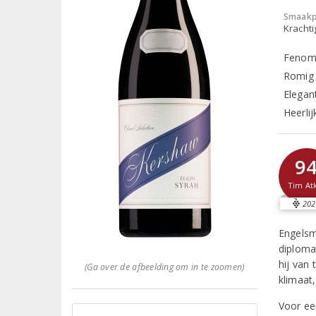
Smaakp
Krachti
Fenome
Romig 
Elegan
Heerlij
9
Tim At
202
Engelsm
diploma
hij van 
(Ga over de afbeelding om in te zoomen)
klimaat
Voor ee