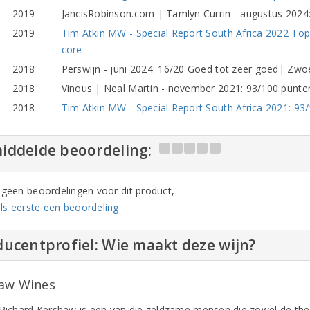
2019
JancisRobinson.com | Tamlyn Currin - augustus 2024
2019
Tim Atkin MW - Special Report South Africa 2022 Top 
core
2018
Perswijn - juni 2024: 16/20 Goed tot zeer goed| Zwoe
2018
Vinous | Neal Martin - november 2021: 93/100 punte
2018
Tim Atkin MW - Special Report South Africa 2021: 93
iddelde beoordeling:
n geen beoordelingen voor dit product,
ls eerste een beoordeling
ucentprofiel: Wie maakt deze wijn?
aw Wines
 Richard Kershaw is een van die zeldzame mensen die zowel de the