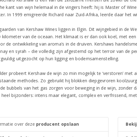
he kant van wijn helemaal in de vingers heeft: hij is Master of Win
er. In 1999 emigreerde Richard naar Zuid-Afrika, leerde daar het w
gaarden van Kershaw Wines liggen in Elgin. Dit wijngebied in de We
 kilometer van de oceaan. Het klimaat is er dan ook koel, met een 
or de ontwikkeling van aroma’s in de druiven. Kershaws handelsme
ay en syrah – die volledig zijn afgestemd op het terroir van de per
rgvuldig uitgezocht op hun ligging en bodemsamenstelling.
lder probeert Kershaw de wijn zo min mogelijk te ‘verstoren’ met al
staande methodes. Zo gebruikt hij blokken diepgevroren koolzuurg
: de bubbels van het gas zorgen voor beweging in de wijn, zonder d
s heel bijzonders: intens maar elegant, complex en verfrissend, m
.
ormatie over deze
producent opslaan
Bekij