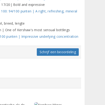
: 17/20| Bold and expressive
100: 94/100 punten | A right, refreshing, mineral
l, breed, lengte
n | One of Kershaw's most sensual bottlings
/100 punten | Impressive underlying concentration
Schrijf een beoordeling
oretische als de