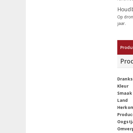
Houdb
Op dron
jaar.
Produ
Pro
Dranks
Kleur
Smaak
Land
Herko
Produc
Oogstj
Omver