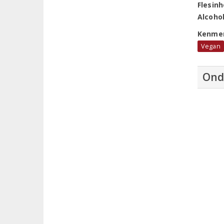
Flesin
Alcoho
Kenme
Vegan
Ond