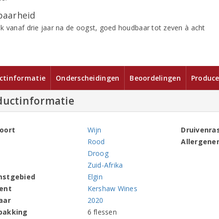
aarheid
k vanaf drie jaar na de oogst, goed houdbaar tot zeven à acht
ctinformatie
Onderscheidingen
Beoordelingen
Produce
ductinformatie
oort
Wijn
Druivenra
Rood
Allergene
Droog
Zuid-Afrika
mstgebied
Elgin
ent
Kershaw Wines
aar
2020
pakking
6 flessen