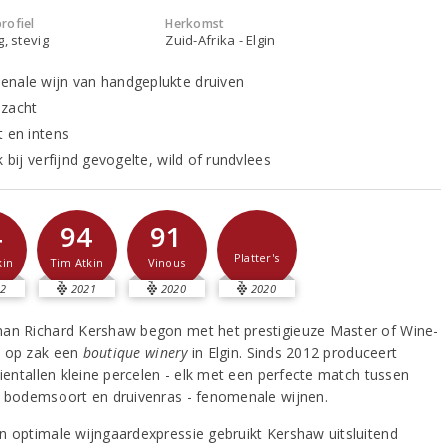
rofiel
Herkomst
g, stevig
Zuid-Afrika - Elgin
nale wijn van handgeplukte druiven
zacht
t en intens
k bij verfijnd gevogelte, wild of rundvlees
4
94
91
Platter's
kin
Tim Atkin
Vinous
2
2021
2020
2020
an Richard Kershaw begon met het prestigieuze Master of Wine-
 op zak een
boutique winery
in Elgin. Sinds 2012 produceert
tientallen kleine percelen - elk met een perfecte match tussen
, bodemsoort en druivenras - fenomenale wijnen.
n optimale wijngaardexpressie gebruikt Kershaw uitsluitend