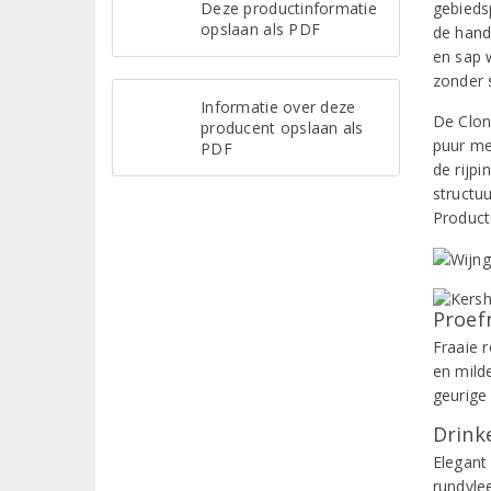
Deze productinformatie
gebieds
opslaan als PDF
de hand
en sap 
zonder 
Informatie over deze
De Clon
producent opslaan als
puur me
PDF
de rijp
structu
Producti
Proef
Fraaie r
en mild
geurige
Drinke
Elegant 
rundvle