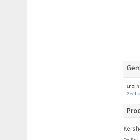
Gem
Er zij
Geef a
Prod
Kersh
De Brit