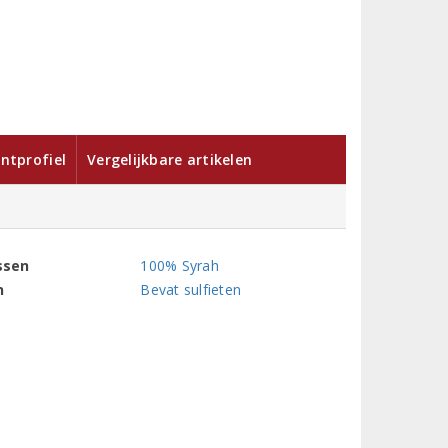
ntprofiel
Vergelijkbare artikelen
ssen
100% Syrah
n
Bevat sulfieten