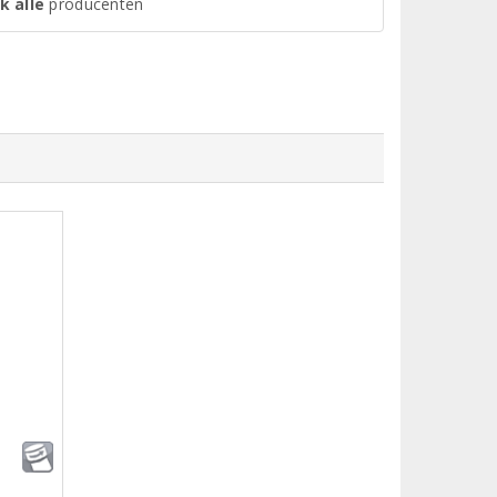
k alle
producenten