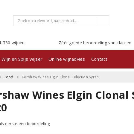
t 750 wijnen
Zéér goede beoordeling van klanten
Wijn en Spijs wijzer
Online wijnadvies
Contact
Rood
Kershaw Wines Elgin Clonal Selection Syrah
rshaw Wines Elgin Clonal 
20
 als eerste een beoordeling