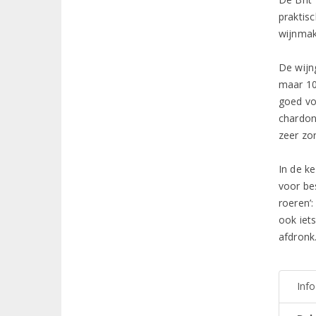
praktisc
wijnmak
De wijn
maar 10
goed vo
chardonn
zeer zo
In de ke
voor be
roeren’
ook iet
afdronk
Inf