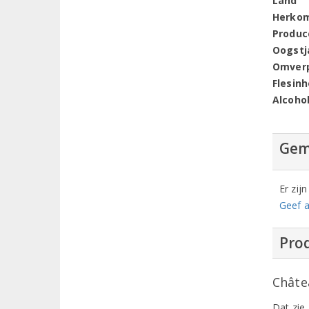
Land
Herko
Produc
Oogstj
Omver
Flesin
Alcoho
Gem
Er zij
Geef a
Prod
Châte
Dat zie