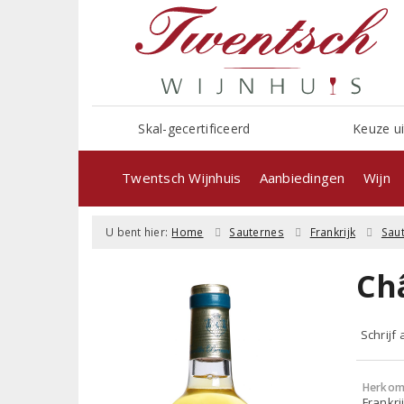
Skal-gecertificeerd
Keuze ui
Twentsch Wijnhuis
Aanbiedingen
Wijn
U bent hier:
Home
Sauternes
Frankrijk
Sau
Ch
Schrijf
Herkom
Frankri