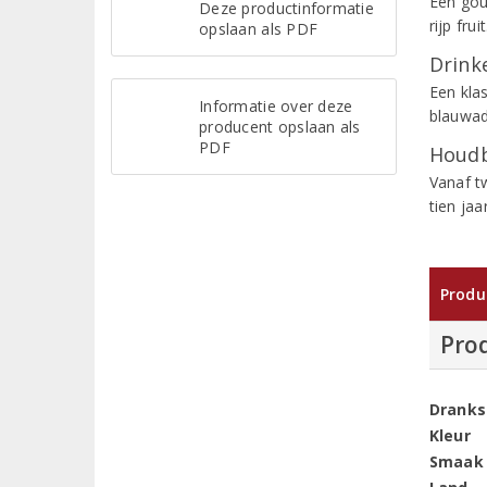
Een gou
Deze productinformatie
rijp fru
opslaan als PDF
Drinke
Een kla
Informatie over deze
blauwad
producent opslaan als
PDF
Houdb
Vanaf t
tien ja
Produ
Pro
Dranks
Kleur
Smaak