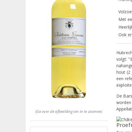
Volzoe
Met ee
Heerli
Ook er
Hubrecht
volgt: 
nahange
hout (2
een ref
exploite
De Bars
worden 
Appella
(Ga over de afbeelding om in te zoomen)
Proef