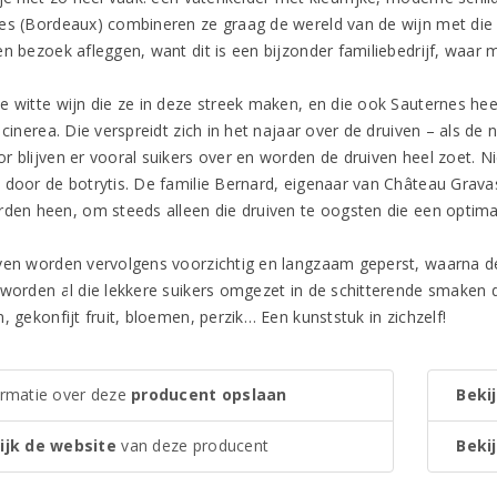
es (Bordeaux) combineren ze graag de wereld van de wijn met die v
en bezoek afleggen, want dit is een bijzonder familiebedrijf, waar
e witte wijn die ze in deze streek maken, en die ook Sauternes h
 cinerea. Die verspreidt zich in het najaar over de druiven – als d
r blijven er vooral suikers over en worden de druiven heel zoet. Ni
 door de botrytis. De familie Bernard, eigenaar van Château Gravas
rden heen, om steeds alleen die druiven te oogsten die een optima
ven worden vervolgens voorzichtig en langzaam geperst, waarna de wi
 worden al die lekkere suikers omgezet in de schitterende smaken di
, gekonfijt fruit, bloemen, perzik… Een kunststuk in zichzelf!
ormatie over deze
producent opslaan
Bekij
ijk de website
van deze producent
Bekij