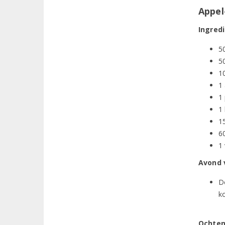
Appel
Ingred
5
5
1
1
1
1 
1
6
1 
Avond 
Do
k
Ochten