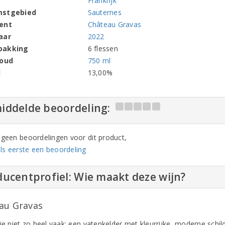
Frankrijk
mstgebied
Sauternes
ent
Château Gravas
aar
2022
pakking
6 flessen
houd
750 ml
l
13,00%
iddelde beoordeling:
n geen beoordelingen voor dit product,
ls eerste een beoordeling
ucentprofiel: Wie maakt deze wijn?
au Gravas
 je niet zo heel vaak: een vatenkelder met kleurrijke, moderne schi