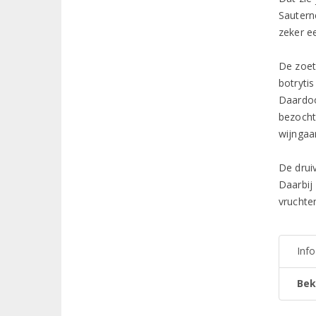
Sautern
zeker e
De zoet
botrytis
Daardoo
bezocht
wijngaa
De drui
Daarbij
vruchten
Inf
Bek