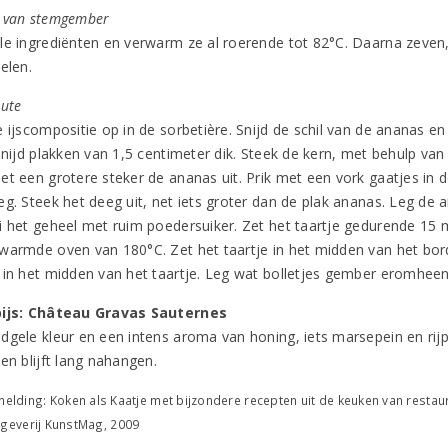
 van stemgember
le ingrediënten en verwarm ze al roerende tot 82°C. Daarna zeven
elen.
nute
 ijscompositie op in de sorbetière. Snijd de schil van de ananas en
Snijd plakken van 1,5 centimeter dik. Steek de kern, met behulp van 
et een grotere steker de ananas uit. Prik met een vork gaatjes in d
eg. Steek het deeg uit, net iets groter dan de plak ananas. Leg de
i het geheel met ruim poedersuiker. Zet het taartje gedurende 15 
warmde oven van 180°C. Zet het taartje in het midden van het bor
 in het midden van het taartje. Leg wat bolletjes gember eromhee
pijs: Château Gravas Sauternes
dgele kleur en een intens aroma van honing, iets marsepein en rijp
en blijft lang nahangen.
elding: Koken als Kaatje met bijzondere recepten uit de keuken van restaur
itgeverij KunstMag, 2009