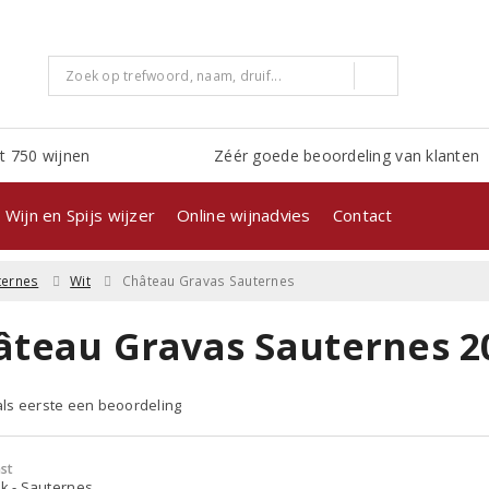
t 750 wijnen
Zéér goede beoordeling van klanten
Wijn en Spijs wijzer
Online wijnadvies
Contact
ternes
Wit
Château Gravas Sauternes
âteau Gravas Sauternes 2
 als eerste een beoordeling
st
jk - Sauternes