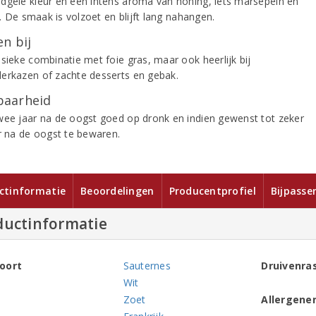
dgele kleur en een intens aroma van honing, iets marsepein en
it. De smaak is volzoet en blijft lang nahangen.
n bij
ssieke combinatie met foie gras, maar ook heerlijk bij
erkazen of zachte desserts en gebak.
aarheid
wee jaar na de oogst goed op dronk en indien gewenst tot zeker
ar na de oogst te bewaren.
ctinformatie
Beoordelingen
Producentprofiel
Bijpasse
ductinformatie
oort
Sauternes
Druivenra
Wit
Zoet
Allergene