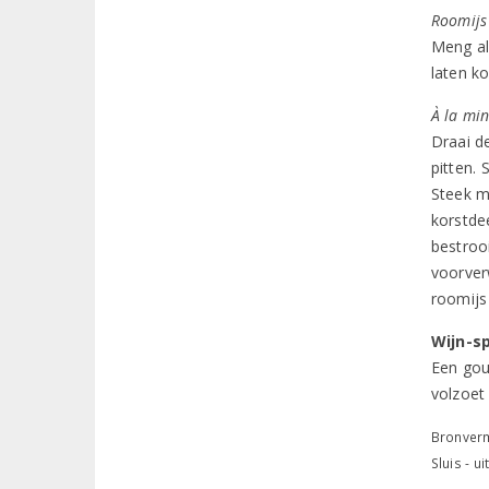
Roomijs
Meng al
laten ko
À la mi
Draai de
pitten. 
Steek m
korstde
bestroo
voorver
roomijs
Wijn-s
Een gou
volzoet 
Bronverm
Sluis - u