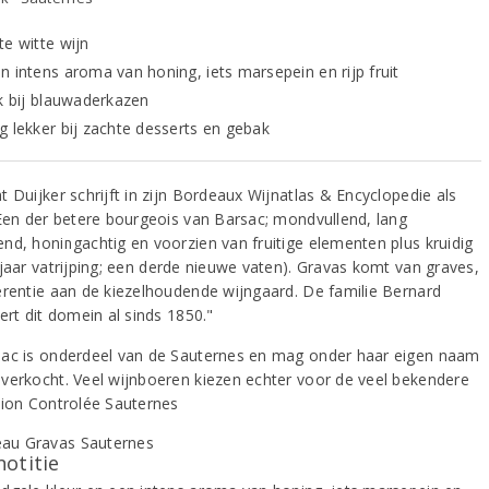
te witte wijn
n intens aroma van honing, iets marsepein en rijp fruit
jk bij blauwaderkazen
g lekker bij zachte desserts en gebak
 Duijker schrijft in zijn Bordeaux Wijnatlas & Encyclopedie als
"Een der betere bourgeois van Barsac; mondvullend, lang
nd, honingachtig en voorzien van fruitige elementen plus kruidig
 jaar vatrijping; een derde nieuwe vaten). Gravas komt van graves,
erentie aan de kiezelhoudende wijngaard. De familie Bernard
ert dit domein al sinds 1850."
ac is onderdeel van de Sauternes en mag onder haar eigen naam
verkocht. Veel wijnboeren kiezen echter voor de veel bekendere
tion Controlée Sauternes
notitie