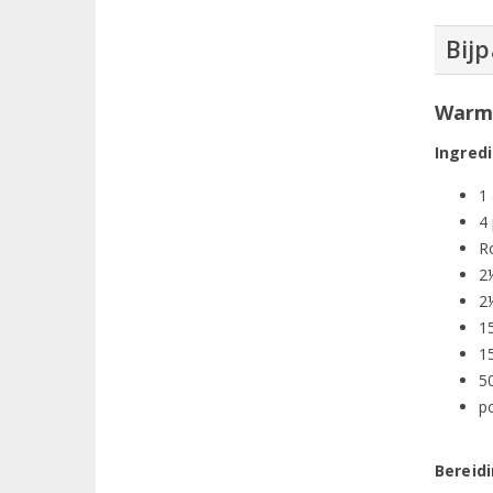
Bijp
Warm 
Ingred
1
4
R
2½
2
1
15
5
p
Bereid