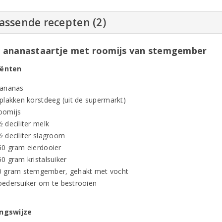
assende recepten (2)
ananastaartje met roomijs van stemgember
iënten
 ananas
 plakken korstdeeg (uit de supermarkt)
oomijs
 deciliter melk
½ deciliter slagroom
50 gram eierdooier
0 gram kristalsuiker
0 gram stemgember, gehakt met vocht
oedersuiker om te bestrooien
ingswijze