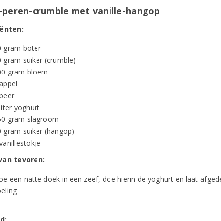
-peren-crumble met vanille-hangop
iënten:
0 gram boter
0 gram suiker (crumble)
00 gram bloem
 appel
 peer
liter yoghurt
50 gram slagroom
0 gram suiker (hangop)
vanillestokje
van tevoren:
e een natte doek in een zeef, doe hierin de yoghurt en laat afgede
oeling
d: