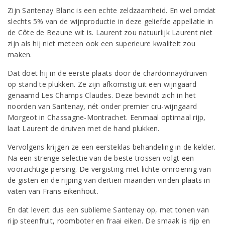
Zijn Santenay Blanc is een echte zeldzaamheid. En wel omdat
slechts 5% van de wijnproductie in deze geliefde appellatie in
de Côte de Beaune wit is. Laurent zou natuurlijk Laurent niet
zijn als hij niet meteen ook een superieure kwaliteit zou
maken.
Dat doet hij in de eerste plaats door de chardonnaydruiven
op stand te plukken. Ze zijn afkomstig uit een wijngaard
genaamd Les Champs Claudes. Deze bevindt zich in het
noorden van Santenay, nét onder premier cru-wijngaard
Morgeot in Chassagne-Montrachet. Eenmaal optimaal rijp,
laat Laurent de druiven met de hand plukken.
Vervolgens krijgen ze een eersteklas behandeling in de kelder.
Na een strenge selectie van de beste trossen volgt een
voorzichtige persing. De vergisting met lichte omroering van
de gisten en de rijping van dertien maanden vinden plaats in
vaten van Frans eikenhout.
En dat levert dus een sublieme Santenay op, met tonen van
rijp steenfruit, roomboter en fraai eiken. De smaak is rijp en