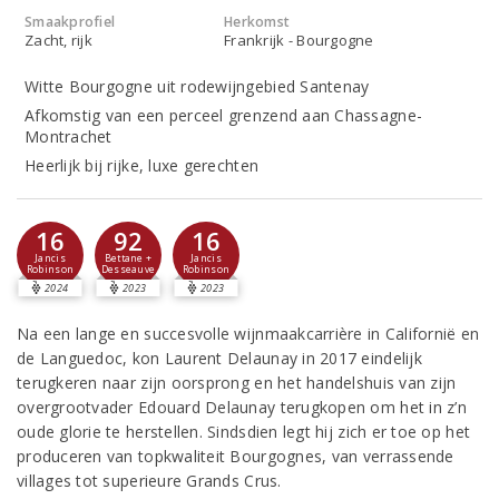
Smaakprofiel
Herkomst
Zacht, rijk
Frankrijk - Bourgogne
Witte Bourgogne uit rodewijngebied Santenay
Afkomstig van een perceel grenzend aan Chassagne-
Montrachet
Heerlijk bij rijke, luxe gerechten
16
92
16
Jancis
Bettane +
Jancis
Robinson
Desseauve
Robinson
2024
2023
2023
Na een lange en succesvolle wijnmaakcarrière in Californië en
de Languedoc, kon Laurent Delaunay in 2017 eindelijk
terugkeren naar zijn oorsprong en het handelshuis van zijn
overgrootvader Edouard Delaunay terugkopen om het in z’n
oude glorie te herstellen. Sindsdien legt hij zich er toe op het
produceren van topkwaliteit Bourgognes, van verrassende
villages tot superieure Grands Crus.