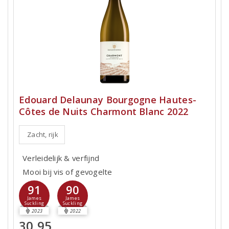
Edouard Delaunay Bourgogne Hautes-
Côtes de Nuits Charmont Blanc 2022
Zacht, rijk
Verleidelijk & verfijnd
Mooi bij vis of gevogelte
91
90
James
James
Suckling
Suckling
2023
2022
30,95