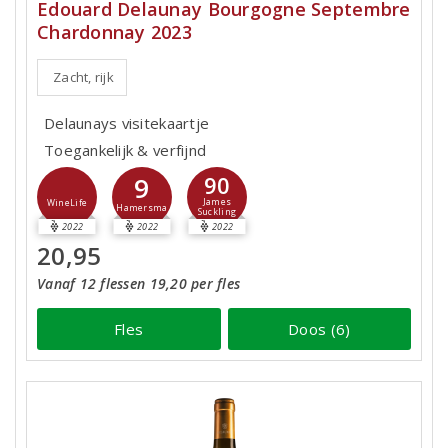
Edouard Delaunay Bourgogne Septembre
Chardonnay 2023
Zacht, rijk
Delaunays visitekaartje
Toegankelijk & verfijnd
9
90
James
WineLife
Hamersma
Suckling
2022
2022
2022
20,95
Vanaf 12 flessen 19,20 per fles
Fles
Doos (6)