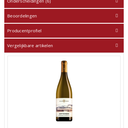
Onderscheidingen (6)
Beoordelingen
Producentprofiel
Vergelijkbare artikelen