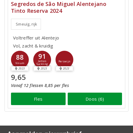
Segredos de São Miguel Alentejano
Tinto Reserva 2024
Smeuïg, rijk
Voltreffer uit Alentejo
Vol, zacht & kruidig
91
88
James
Perswijn
Vinum
Suckling
2023
2023
2023
9,65
Vanaf 12 flessen 8,85 per fles
Fles
Doos (6)