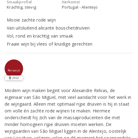
Smaakprofiel
Herkomst
Krachtig, stevig
Portugal - Alentejo
Mooie zachte rode wijn
Van uitsluitend alicante bouschetdruiven
Vol, rond en krachtig van smaak
Fraaie wijn bij vlees of kruidige gerechten
Perswijn
2022
Modern wijn maken begint voor Alexandre Relvas, de
eigenaar van São Miguel, met veel aandacht voor het werk in
de wijngaard. Alleen met optimaal rijpe druiven is hij in staat
om volle én zachte rode wijnen te maken. Hiermee
onderscheidt hij zich van de massaproducenten die met
minder homogeen rijpe druiven moeten werken. De
wijngaarden van São Miguel liggen in de Alentejo, oostelijk
van Lissabon, volgens velen op dit moment het spannendste