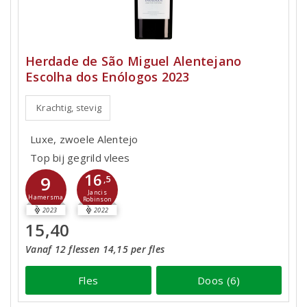
Herdade de São Miguel Alentejano
Escolha dos Enólogos 2023
Krachtig, stevig
Luxe, zwoele Alentejo
Top bij gegrild vlees
16
9
,5
Jancis
Hamersma
Robinson
2023
2022
15,40
Vanaf 12 flessen 14,15 per fles
Fles
Doos (6)