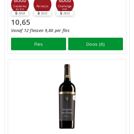
GOUD
GOUD
Perswijn
Citadelles
Challenge
du Vin
Intl.
2024
2023
2023
10,65
Vanaf 12 flessen 9,80 per fles
Fles
Doos (6)