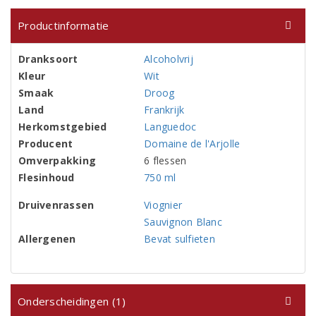
Productinformatie
Dranksoort
Alcoholvrij
Kleur
Wit
Smaak
Droog
Land
Frankrijk
Herkomstgebied
Languedoc
Producent
Domaine de l'Arjolle
Omverpakking
6 flessen
Flesinhoud
750 ml
Druivenrassen
Viognier
Sauvignon Blanc
Allergenen
Bevat sulfieten
Onderscheidingen (1)