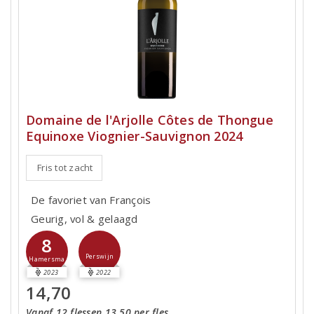
Domaine de l'Arjolle Côtes de Thongue
Equinoxe Viognier-Sauvignon 2024
Fris tot zacht
De favoriet van François
Geurig, vol & gelaagd
8
Perswijn
Hamersma
2023
2022
14,70
Vanaf 12 flessen 13,50 per fles