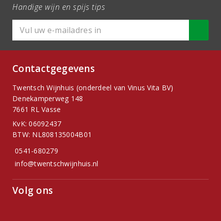
Handige wijn en spijs tips
Contactgegevens
Twentsch Wijnhuis (onderdeel van Vinus Vita BV)
Denekamperweg 148
7661 RL Vasse
KvK: 06092437
BTW: NL808135004B01
0541-680279
info@twentschwijnhuis.nl
Volg ons