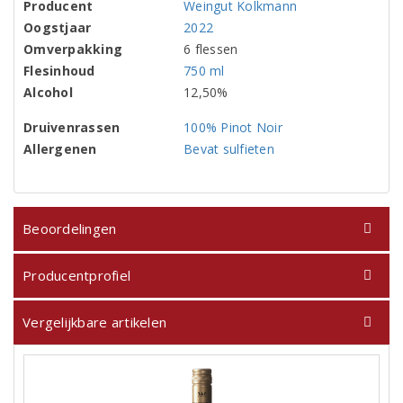
Producent
Weingut Kolkmann
Oogstjaar
2022
Omverpakking
6 flessen
Flesinhoud
750 ml
Alcohol
12,50%
Druivenrassen
100% Pinot Noir
Allergenen
Bevat sulfieten
Beoordelingen
Producentprofiel
Vergelijkbare artikelen