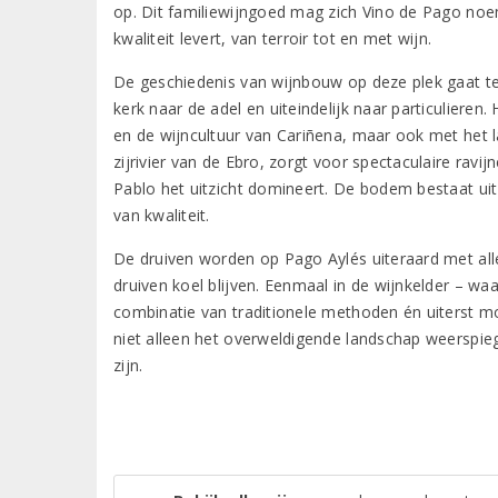
op. Dit familiewijngoed mag zich Vino de Pago noe
kwaliteit levert, van terroir tot en met wijn.
De geschiedenis van wijnbouw op deze plek gaat te
kerk naar de adel en uiteindelijk naar particuliere
en de wijncultuur van Cariñena, maar ook met het la
zijrivier van de Ebro, zorgt voor spectaculaire ravi
Pablo het uitzicht domineert. De bodem bestaat uit
van kwaliteit.
De druiven worden op Pago Aylés uiteraard met all
druiven koel blijven. Eenmaal in de wijnkelder – wa
combinatie van traditionele methoden én uiterst m
niet alleen het overweldigende landschap weerspiege
zijn.