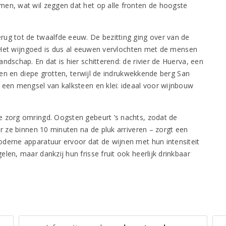
men, wat wil zeggen dat het op alle fronten de hoogste
rug tot de twaalfde eeuw. De bezitting ging over van de
n. Het wijngoed is dus al eeuwen vervlochten met de mensen
ndschap. En dat is hier schitterend: de rivier de Huerva, een
jnen en diepe grotten, terwijl de indrukwekkende berg San
 een mengsel van kalksteen en klei: ideaal voor wijnbouw
e zorg omringd. Oogsten gebeurt ’s nachts, zodat de
ar ze binnen 10 minuten na de pluk arriveren – zorgt een
oderne apparatuur ervoor dat de wijnen met hun intensiteit
len, maar dankzij hun frisse fruit ook heerlijk drinkbaar