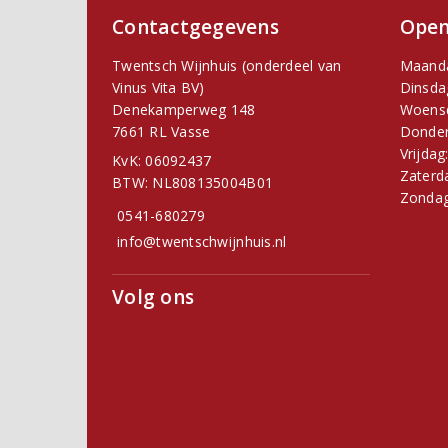
Contactgegevens
Open
Twentsch Wijnhuis (onderdeel van
Maand
Vinus Vita BV)
Dinsda
Denekamperweg 148
Woens
7661 RL Vasse
Donder
Vrijdag
KvK: 06092437
Zaterd
BTW: NL808135004B01
Zondag
0541-680279
info@twentschwijnhuis.nl
Volg ons