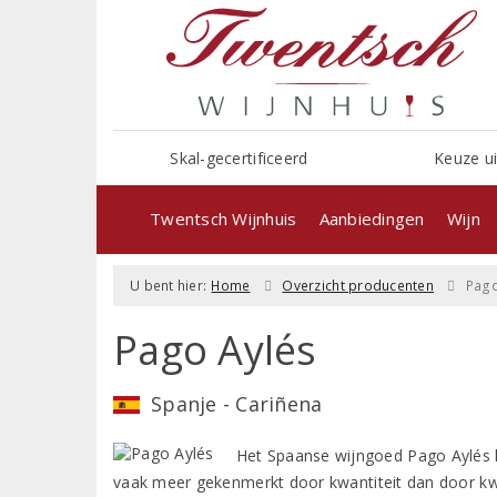
Skal-gecertificeerd
Keuze ui
Twentsch Wijnhuis
Aanbiedingen
Wijn
U bent hier:
Home
Overzicht producenten
Pago
Pago Aylés
Spanje - Cariñena
Het Spaanse wijngoed Pago Aylés li
vaak meer gekenmerkt door kwantiteit dan door kwa