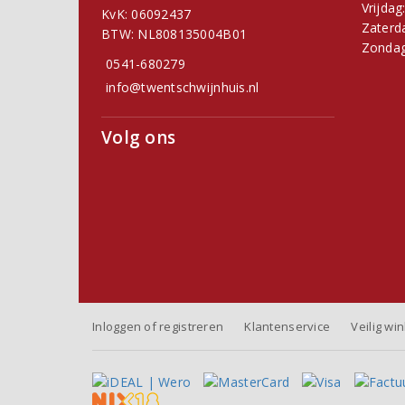
Vrijdag
KvK: 06092437
Zaterd
BTW: NL808135004B01
Zondag
0541-680279
info@twentschwijnhuis.nl
Volg ons
Inloggen of registreren
Klantenservice
Veilig wi