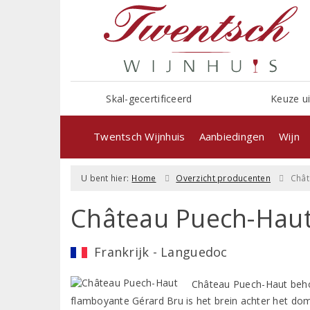
Skal-gecertificeerd
Keuze ui
Twentsch Wijnhuis
Aanbiedingen
Wijn
U bent hier:
Home
Overzicht producenten
Chât
Château Puech-Hau
Frankrijk - Languedoc
Château Puech-Haut beho
flamboyante Gérard Bru is het brein achter het do