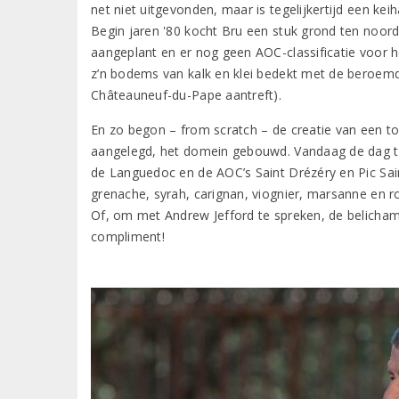
net niet uitgevonden, maar is tegelijkertijd een keih
Begin jaren '80 kocht Bru een stuk grond ten noor
aangeplant en er nog geen AOC-classificatie voor h
z’n bodems van kalk en klei bedekt met de beroemde
Châteauneuf-du-Pape aantreft).
En zo begon – from scratch – de creatie van een 
aangelegd, het domein gebouwd. Vandaag de dag te
de Languedoc en de AOC’s Saint Drézéry en Pic Sai
grenache, syrah, carignan, viognier, marsanne en ro
Of, om met Andrew Jefford te spreken, de belicham
compliment!