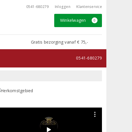
0541-680279
Inloggen
Klantenservice
Winkelwagen
0
Gratis bezorging vanaf € 75,-
0541-680279