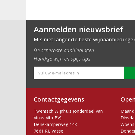
Aanmelden nieuwsbrief
Mis niet langer de beste wijnaanbiedinge
De scherpste aanbiedingen
Handige wijn en spijs tips
Contactgegevens
Open
Twentsch Wijnhuis (onderdeel van
Maand
Vinus Vita BV)
Dinsda
Denekamperweg 148
Woens
7661 RL Vasse
Donder